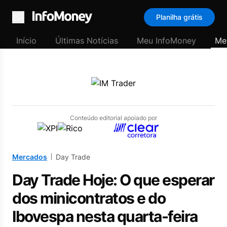
Planilha grátis
Menu
Início
Últimas Notícias
Meu InfoMoney
Me
Conteúdo editorial apoiado por
Mercados
Day Trade
Day Trade Hoje: O que esperar
dos minicontratos e do
Ibovespa nesta quarta-feira