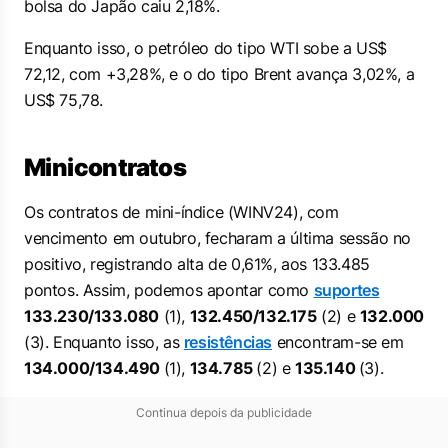
bolsa do Japão caiu 2,18%.
Enquanto isso, o petróleo do tipo WTI sobe a US$
72,12, com +3,28%, e o do tipo Brent avança 3,02%, a
US$ 75,78.
Minicontratos
Os contratos de mini-índice (WINV24), com
vencimento em outubro, fecharam a última sessão no
positivo, registrando alta de 0,61%, aos 133.485
pontos. Assim, podemos apontar como
suportes
133.230/133.080
(1),
132.450/132.175
(2) e
132.000
(3). Enquanto isso, as
resistências
encontram-se em
134.000/134.490
(1),
134.785
(2) e
135.140
(3).
Continua depois da publicidade