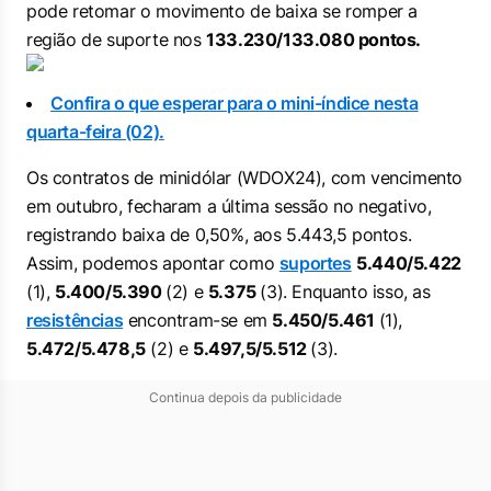
pode retomar o movimento de baixa se romper a
região de suporte nos
133.230/133.080 pontos.
Confira o que esperar para o mini-índice nesta
quarta-feira (02).
Os contratos de minidólar (WDOX24), com vencimento
em outubro, fecharam a última sessão no negativo,
registrando baixa de 0,50%, aos 5.443,5 pontos.
Assim, podemos apontar como
suportes
5.440/5.422
(1),
5.400/5.390
(2) e
5.375
(3). Enquanto isso, as
resistências
encontram-se em
5.450/5.461
(1),
5.472/5.478,5
(2) e
5.497,5/5.512
(3).
Continua depois da publicidade