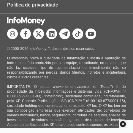
Política de privacidade
© 2000-2026 InfoMoney. Todos os direitos reservados.
O InfoMoney preza a qualidade da informação e atesta a apuração de
todo o conteúdo produzido por sua equipe, ressaltando, no entanto, que
não faz qualquer tipo de recomendação de investimento, não se
responsabilizando por perdas, danos (diretos, indiretos e incidentais),
custos e lucros cessantes.
IMPORTANTE: O portal www.infomoney.com.br (o "Portal") é de
propriedade da Infostocks Informações e Sistemas Ltda. (CNPJ/MF nº
03.082.929/0001-03) ("Infostocks"), sociedade controlada, indiretamente,
pela XP Controle Participações S/A (CNPJ/MF nº 09.163.677/0001-15),
sociedade holding que controla as empresas do XP Inc. O XP Inc tem em
sua composição empresas que exercem atividades de: corretoras de
valores mobiliários, banco, seguradora, corretora de seguros, análise de
investimentos de valores mobiliários, gestoras de recursos de terceiros.
Apesar de as Sociedades XP estarem sob controle comum, os executivos
responsáveis pela Infostocks são totalmente independentes e as notícias,