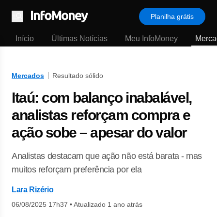
Planilha grátis
Menu
Início
Últimas Notícias
Meu InfoMoney
Merca
Mercados
Resultado sólido
Itaú: com balanço inabalável,
analistas reforçam compra e
ação sobe – apesar do valor
Analistas destacam que ação não está barata - mas
muitos reforçam preferência por ela
Lara Rizério
06/08/2025 17h37
•
Atualizado 1 ano atrás