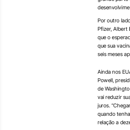
desenvolvimen
Por outro lad
Pfizer, Alber
que o esperad
que sua vacin
seis meses ap
Ainda nos EU
Powell, presi
de Washington
vai reduzir s
juros. “Cheg
quando tenha
relação a dez