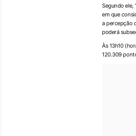
Segundo ele, 
em que consid
a percepção d
poderá subse
Às 13h10 (horá
120.309 pont