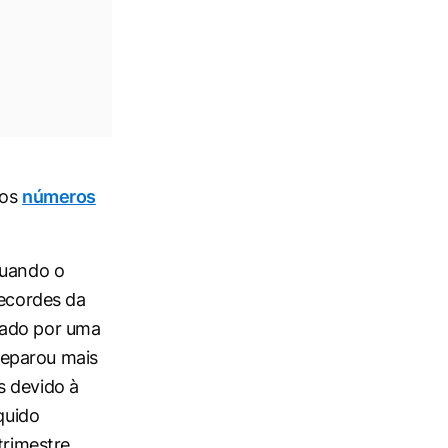
 os
números
quando o
recordes da
iado por uma
separou mais
s devido à
quido
trimestre