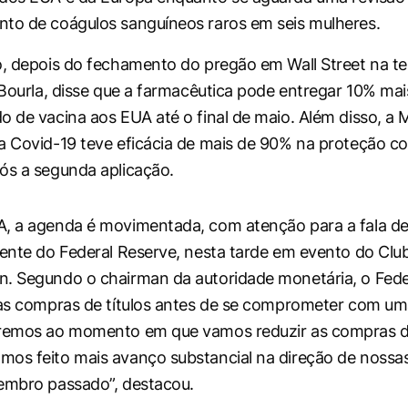
to de coágulos sanguíneos raros em seis mulheres.
o, depois do fechamento do pregão em Wall Street na t
t Bourla, disse que a farmacêutica pode entregar 10% ma
o de vacina aos EUA até o final de maio. Além disso, a
a Covid-19 teve eficácia de mais de 90% na proteção con
ós a segunda aplicação.
A, a agenda é movimentada, com atenção para a fala d
dente do Federal Reserve, nesta tarde em evento do Cl
. Segundo o chairman da autoridade monetária, o Fede
uas compras de títulos antes de se comprometer com um
aremos ao momento em que vamos reduzir as compras d
mos feito mais avanço substancial na direção de noss
embro passado”, destacou.