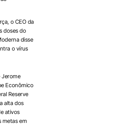
erça, o CEO da
is doses do
 Moderna disse
tra o vírus
e Jerome
ube Econômico
ral Reserve
a alta dos
e ativos
as metas em