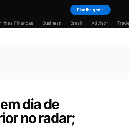
Planilha grátis
inhas Finanças
Business
Brasil
Advisor
Trade
 em dia de
or no radar;