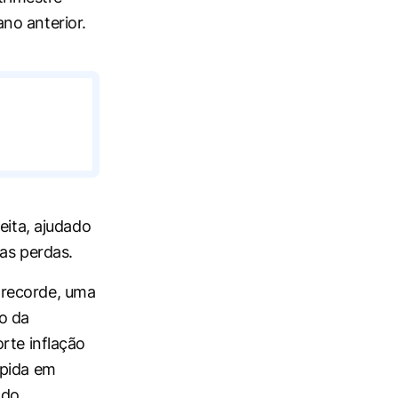
no anterior.
eita, ajudado
as perdas.
 recorde, uma
o da
rte inflação
mpida em
 do