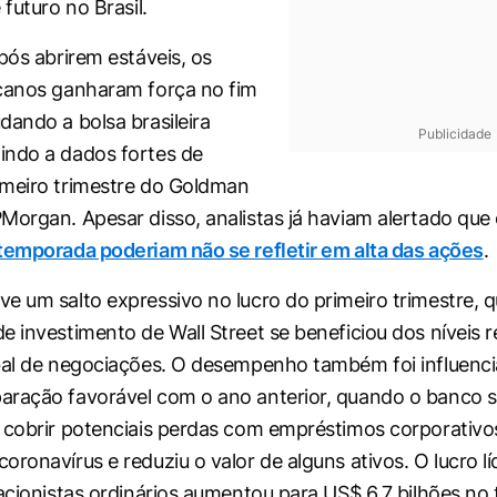
 futuro no Brasil.
pós abrirem estáveis, os
canos ganharam força no fim
dando a bolsa brasileira
Publicidade
indo a dados fortes de
imeiro trimestre do Goldman
Morgan. Apesar disso, analistas já haviam alertado que
temporada poderiam não se refletir em alta das ações
.
e um salto expressivo no lucro do primeiro trimestre, 
e investimento de Wall Street se beneficiou dos níveis 
bal de negociações. O desempenho também foi influenc
aração favorável com o ano anterior, quando o banco 
 cobrir potenciais perdas com empréstimos corporativo
ronavírus e reduziu o valor de alguns ativos. O lucro lí
 acionistas ordinários aumentou para US$ 6,7 bilhões no 