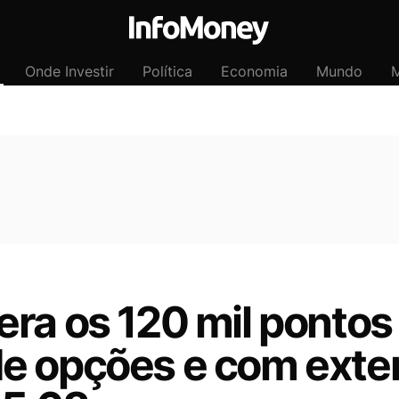
Onde Investir
Política
Economia
Mundo
M
ra os 120 mil pontos
 opções e com exteri