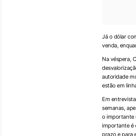
Já o dólar co
venda, enquan
Na véspera, C
desvalorizaçã
autoridade mo
estão em linh
Em entrevista
semanas, apesa
o importante 
importante é 
prazo e para 