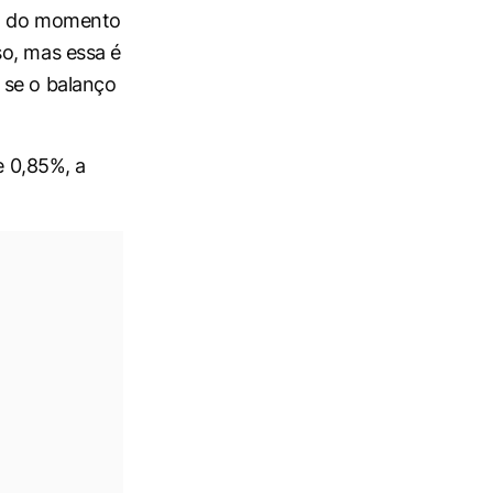
es, do momento
so, mas essa é
 se o balanço
e 0,85%, a