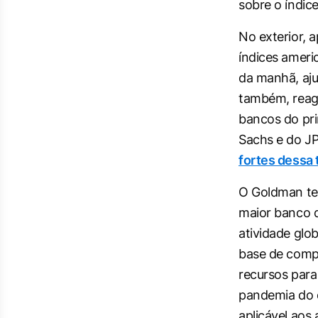
sobre o índice
No exterior, a
índices ameri
da manhã, aju
também, reag
bancos do pr
Sachs e do JP
fortes dessa 
O Goldman tev
maior banco d
atividade glo
base de comp
recursos para
pandemia do co
aplicável aos