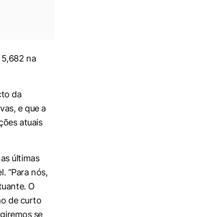
 5,682 na
cto da
vas, e que a
ções atuais
as últimas
l. “Para nós,
tuante. O
ão de curto
agiremos se