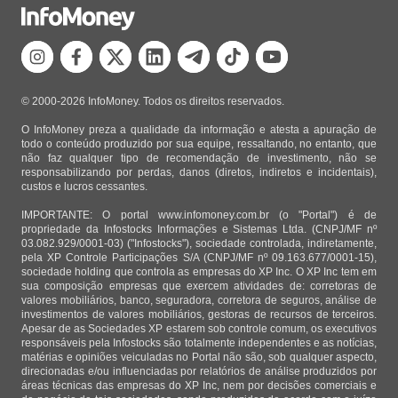
© 2000-2026 InfoMoney. Todos os direitos reservados.
O InfoMoney preza a qualidade da informação e atesta a apuração de
todo o conteúdo produzido por sua equipe, ressaltando, no entanto, que
não faz qualquer tipo de recomendação de investimento, não se
responsabilizando por perdas, danos (diretos, indiretos e incidentais),
custos e lucros cessantes.
IMPORTANTE: O portal www.infomoney.com.br (o "Portal") é de
propriedade da Infostocks Informações e Sistemas Ltda. (CNPJ/MF nº
03.082.929/0001-03) ("Infostocks"), sociedade controlada, indiretamente,
pela XP Controle Participações S/A (CNPJ/MF nº 09.163.677/0001-15),
sociedade holding que controla as empresas do XP Inc. O XP Inc tem em
sua composição empresas que exercem atividades de: corretoras de
valores mobiliários, banco, seguradora, corretora de seguros, análise de
investimentos de valores mobiliários, gestoras de recursos de terceiros.
Apesar de as Sociedades XP estarem sob controle comum, os executivos
responsáveis pela Infostocks são totalmente independentes e as notícias,
matérias e opiniões veiculadas no Portal não são, sob qualquer aspecto,
direcionadas e/ou influenciadas por relatórios de análise produzidos por
áreas técnicas das empresas do XP Inc, nem por decisões comerciais e