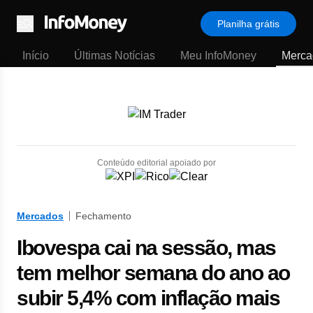
Planilha grátis
Menu
Início
Últimas Notícias
Meu InfoMoney
Merca
Conteúdo editorial apoiado por
Mercados
Fechamento
Ibovespa cai na sessão, mas
tem melhor semana do ano ao
subir 5,4% com inflação mais