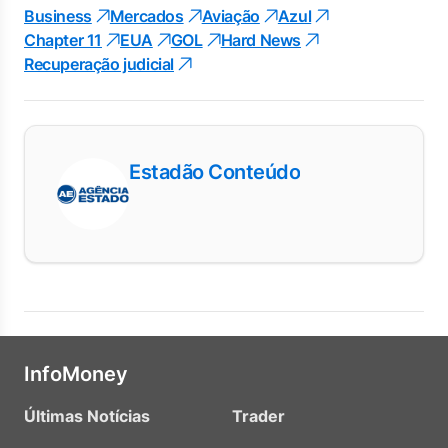
Business
Mercados
Aviação
Azul
Chapter 11
EUA
GOL
Hard News
Recuperação judicial
Estadão Conteúdo
InfoMoney
Últimas Notícias
Trader