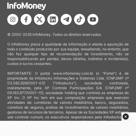
© 2000-2026 InfoMoney. Todos os direitos reservados.
O InfoMoney preza a qualidade da informação e atesta a apuração de
todo o conteúdo produzido por sua equipe, ressaltando, no entanto, que
não faz qualquer tipo de recomendação de investimento, não se
responsabilizando por perdas, danos (diretos, indiretos e incidentais),
custos e lucros cessantes.
IMPORTANTE: O portal www.infomoney.com.br (o "Portal") é de
propriedade da Infostocks Informações e Sistemas Ltda. (CNPJ/MF nº
03.082.929/0001-03) ("Infostocks"), sociedade controlada,
indiretamente, pela XP Controle Participações S/A (CNPJ/MF nº
09.163.677/0001-15), sociedade holding que controla as empresas do
XP Inc. O XP Inc tem em sua composição empresas que exercem
atividades de: corretoras de valores mobiliários, banco, seguradora,
corretora de seguros, análise de investimentos de valores mobiliários,
gestoras de recursos de terceiros. Apesar de as Sociedades XP estarem
sob controle comum, os executivos responsáveis pela Infostocks são
totalmente independentes e as notícias, matérias e opiniões veiculadas
no Portal não são, sob qualquer aspecto, direcionadas e/ou
influenciadas por relatórios de análise produzidos por áreas técnicas