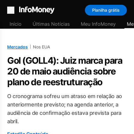
Planilha grátis
Menu
Início
Últimas Notícias
Meu InfoMoney
Me
Mercados
Nos EUA
Gol (GOLL4): Juiz marca para
20 de maio audiência sobre
plano de reestruturação
O cronograma sofreu um atraso em relação ao
anteriormente previsto; na agenda anterior, a
audiência de confirmação estava prevista para
abril.