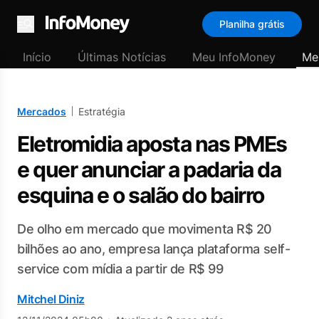
Planilha grátis
Menu
Início
Últimas Notícias
Meu InfoMoney
Me
Mercados
Estratégia
Eletromidia aposta nas PMEs
e quer anunciar a padaria da
esquina e o salão do bairro
De olho em mercado que movimenta R$ 20
bilhões ao ano, empresa lança plataforma self-
service com mídia a partir de R$ 99
Mitchel Diniz