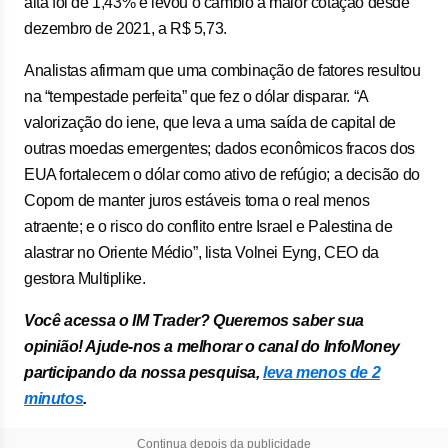
alta foi de 1,43% e levou o câmbio a maior cotação desde
dezembro de 2021, a R$ 5,73.
Analistas afirmam que uma combinação de fatores resultou
na “tempestade perfeita” que fez o dólar disparar. “A
valorização do iene, que leva a uma saída de capital de
outras moedas emergentes; dados econômicos fracos dos
EUA fortalecem o dólar como ativo de refúgio; a decisão do
Copom de manter juros estáveis torna o real menos
atraente; e o risco do conflito entre Israel e Palestina de
alastrar no Oriente Médio”, lista Volnei Eyng, CEO da
gestora Multiplike.
Você acessa o IM Trader? Queremos saber sua
opinião! Ajude-nos a melhorar o canal do InfoMoney
participando da nossa pesquisa,
leva menos de 2
minutos
.
Continua depois da publicidade