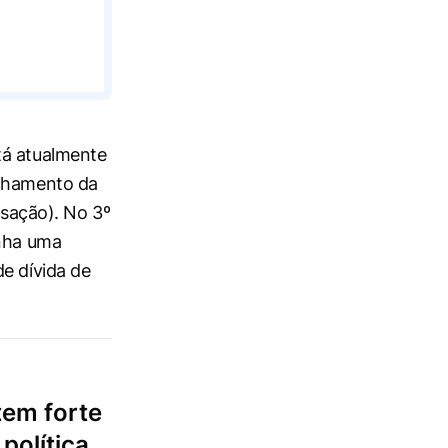
tá atualmente
echamento da
ansação). No 3º
inha uma
e dívida de
tem forte
política