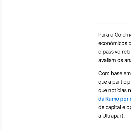
Para o Goldma
econômicos da
o passivo rel
avaliam os ana
Com base em s
que a partici
que notícias 
da Rumo por m
de capital e 
a Ultrapar).