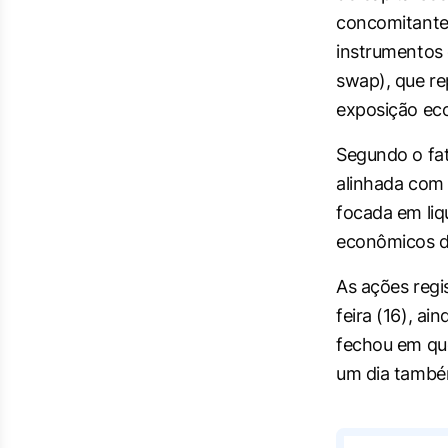
concomitantem
instrumentos d
swap), que r
exposição ec
Segundo o fat
alinhada com 
focada em liqu
econômicos d
As ações regi
feira (16), a
fechou em qu
um dia também