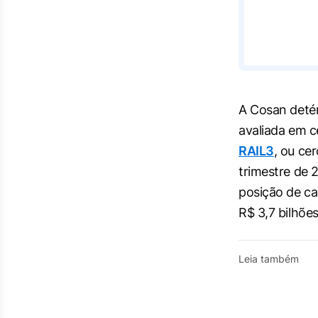
A Cosan detém
avaliada em c
RAIL3
, ou ce
trimestre de 
posição de ca
R$ 3,7 bilhõe
Leia também