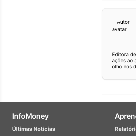
Editora d
ações ao 
olho nos d
InfoMoney
Apren
Últimas Notícias
Relatór