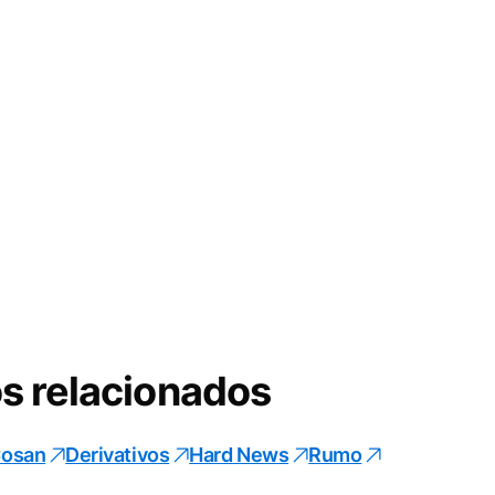
s relacionados
osan
Derivativos
Hard News
Rumo