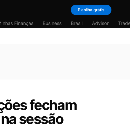
Planilha grátis
inhas Finanças
Business
Brasil
Advisor
Trade
ações fecham
 na sessão