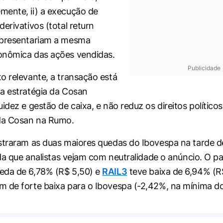
ente, ii) a execução de
erivativos (total return
epresentariam a mesma
onômica das ações vendidas.
Publicidade
o relevante, a transação está
a estratégia da Cosan
idez e gestão de caixa, e não reduz os direitos políticos
a Cosan na Rumo.
straram as duas maiores quedas do Ibovespa na tarde d
inda que analistas vejam com neutralidade o anúncio. O p
eda de 6,78% (R$ 5,50) e
RAIL3
teve baixa de 6,94% (R
 de forte baixa para o Ibovespa (-2,42%, na mínima do