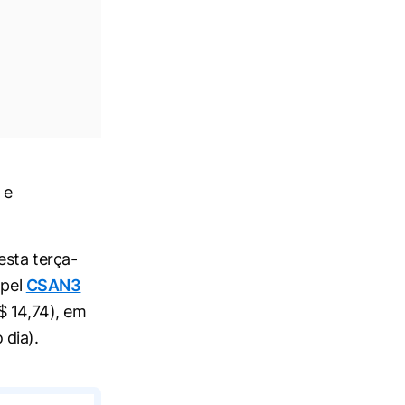
 e
esta terça-
apel
CSAN3
$ 14,74), em
 dia).