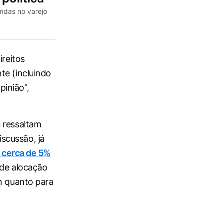
ndas no varejo
ireitos
te (incluindo
inião”,
 ressaltam
scussão, já
o cerca de 5%
 de alocação
an quanto para