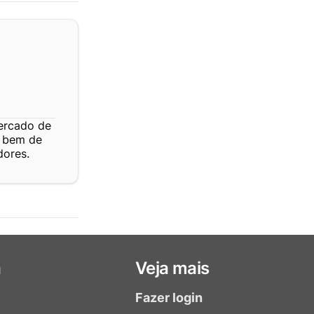
ercado de
r bem de
dores.
a
Veja mais
Fazer login