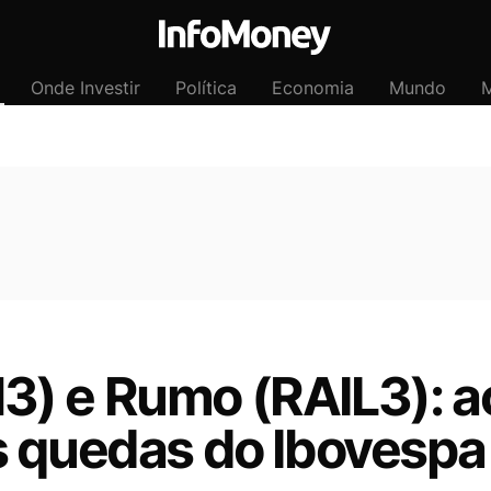
Onde Investir
Política
Economia
Mundo
M
) e Rumo (RAIL3): 
s quedas do Ibovespa