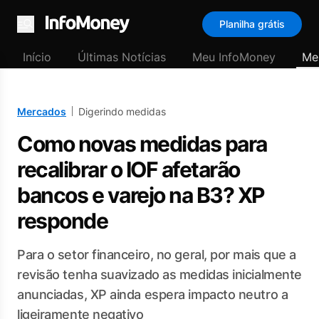
Planilha grátis
Menu
Início
Últimas Notícias
Meu InfoMoney
Me
Mercados
Digerindo medidas
Como novas medidas para
recalibrar o IOF afetarão
bancos e varejo na B3? XP
responde
Para o setor financeiro, no geral, por mais que a
revisão tenha suavizado as medidas inicialmente
anunciadas, XP ainda espera impacto neutro a
ligeiramente negativo