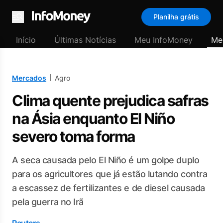
Planilha grátis
Menu
Início
Últimas Notícias
Meu InfoMoney
Me
Mercados
Agro
Clima quente prejudica safras
na Ásia enquanto El Niño
severo toma forma
A seca causada pelo El Niño é um golpe duplo
para os agricultores que já estão lutando contra
a escassez de fertilizantes e de diesel causada
pela guerra no Irã