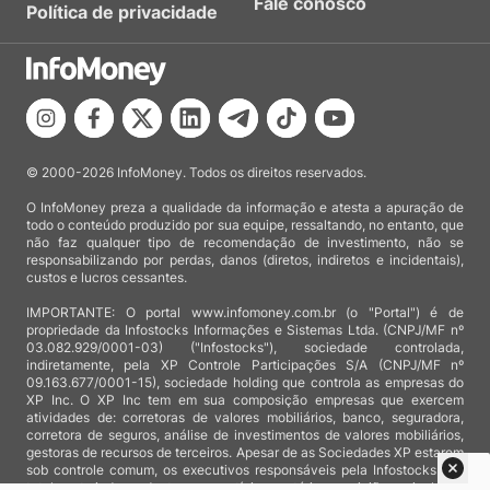
Fale conosco
Política de privacidade
© 2000-2026 InfoMoney. Todos os direitos reservados.
O InfoMoney preza a qualidade da informação e atesta a apuração de
todo o conteúdo produzido por sua equipe, ressaltando, no entanto, que
não faz qualquer tipo de recomendação de investimento, não se
responsabilizando por perdas, danos (diretos, indiretos e incidentais),
custos e lucros cessantes.
IMPORTANTE: O portal www.infomoney.com.br (o "Portal") é de
propriedade da Infostocks Informações e Sistemas Ltda. (CNPJ/MF nº
03.082.929/0001-03) ("Infostocks"), sociedade controlada,
indiretamente, pela XP Controle Participações S/A (CNPJ/MF nº
09.163.677/0001-15), sociedade holding que controla as empresas do
XP Inc. O XP Inc tem em sua composição empresas que exercem
atividades de: corretoras de valores mobiliários, banco, seguradora,
corretora de seguros, análise de investimentos de valores mobiliários,
gestoras de recursos de terceiros. Apesar de as Sociedades XP estarem
sob controle comum, os executivos responsáveis pela Infostocks são
totalmente independentes e as notícias, matérias e opiniões veiculadas