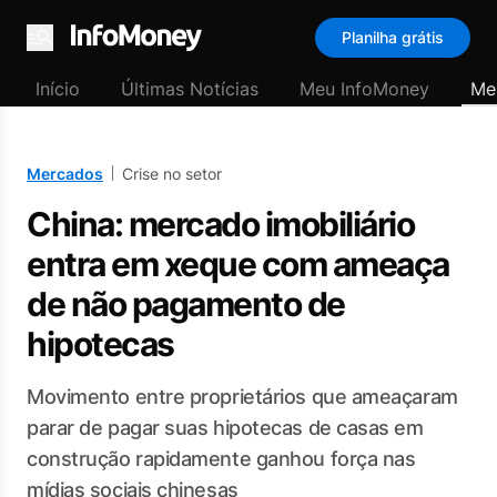
Planilha grátis
Menu
Início
Últimas Notícias
Meu InfoMoney
Me
Mercados
Crise no setor
China: mercado imobiliário
entra em xeque com ameaça
de não pagamento de
hipotecas
Movimento entre proprietários que ameaçaram
parar de pagar suas hipotecas de casas em
construção rapidamente ganhou força nas
mídias sociais chinesas