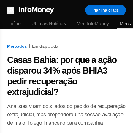
Planilha grátis
Menu
Início
Últimas Notícias
Meu InfoMoney
Merca
Mercados
Em disparada
Casas Bahia: por que a ação
disparou 34% após BHIA3
pedir recuperação
extrajudicial?
Analistas viram dois lados do pedido de recuperação
extrajudicial, mas preponderou na sessão avaliação
de maior fôlego financeiro para companhia