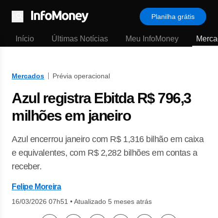
Planilha grátis
Menu
Início
Últimas Notícias
Meu InfoMoney
Merca
Mercados
Prévia operacional
Azul registra Ebitda R$ 796,3
milhões em janeiro
Azul encerrou janeiro com R$ 1,316 bilhão em caixa
e equivalentes, com R$ 2,282 bilhões em contas a
receber.
Felipe Moreira
16/03/2026 07h51
•
Atualizado 5 meses atrás