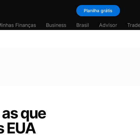
Planilha grátis
inhas Finanças
Business
Brasil
Advisor
Trade
 as que
s EUA