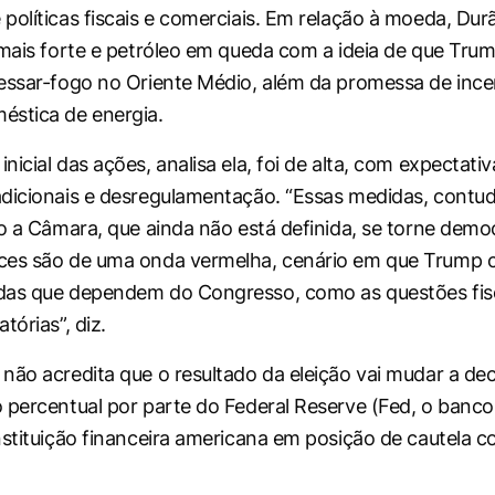
políticas fiscais e comerciais. Em relação à moeda, D
 mais forte e petróleo em queda com a ideia de que Tru
essar-fogo no Oriente Médio, além da promessa de ince
éstica de energia.
icial das ações, analisa ela, foi de alta, com expectati
dicionais e desregulamentação. “Essas medidas, contu
so a Câmara, que ainda não está definida, se torne democ
ces são de uma onda vermelha, cenário em que Trump c
das que dependem do Congresso, como as questões fisc
tórias”, diz.
não acredita que o resultado da eleição vai mudar a dec
 percentual por parte do Federal Reserve (Fed, o banco
nstituição financeira americana em posição de cautela c