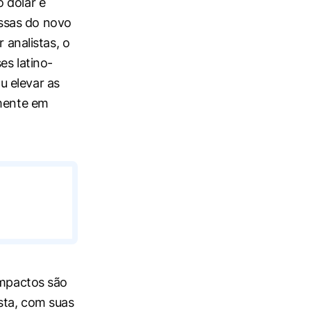
 dólar e
ssas do novo
 analistas, o
es latino-
u elevar as
lmente em
impactos são
sta, com suas