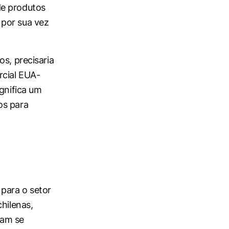
de produtos
 por sua vez
s, precisaria
rcial EUA-
ignifica um
os para
s
 para o setor
hilenas,
iam se