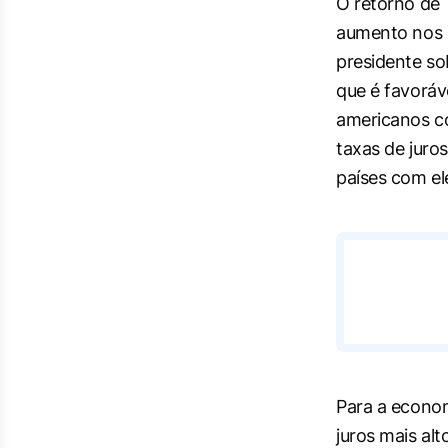
O retorno de 
aumento nos 
presidente sob
que é favoráv
americanos co
taxas de juro
países com el
Para a econom
juros mais al