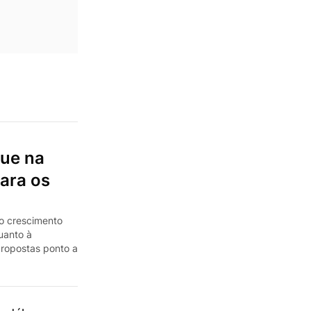
que na
para os
o crescimento
uanto à
 propostas ponto a