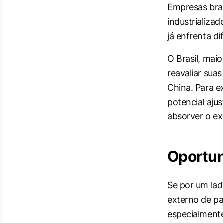
Empresas bras
industrializa
já enfrenta d
O Brasil, mai
reavaliar sua
China. Para e
potencial aju
absorver o ex
Oportun
Se por um lad
externo de pa
especialment