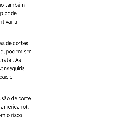
urão também
mp pode
ntivar a
vas de cortes
do, podem ser
rata . As
onseguiria
ais e
isão de corte
 americano),
om o risco