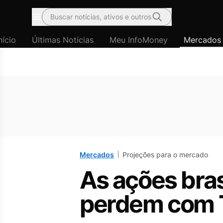
Buscar notícias, ativos e outros
Menu
nício
Últimas Notícias
Meu InfoMoney
Mercados
Mercados
Projeções para o mercado
As ações bras
perdem com 