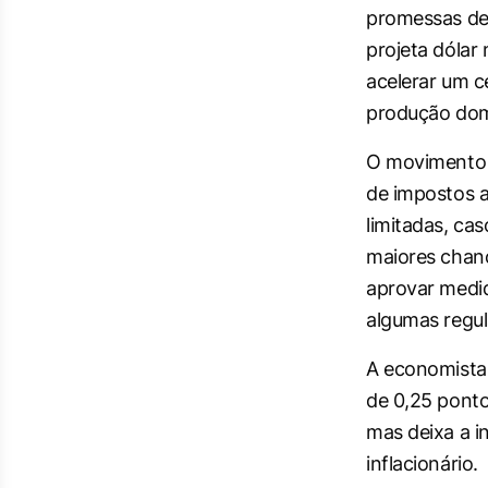
promessas de 
projeta dólar
acelerar um c
produção dom
O movimento in
de impostos a
limitadas, ca
maiores chan
aprovar medi
algumas regula
A economista 
de 0,25 ponto
mas deixa a i
inflacionário.