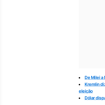
De Milei a
Kremlin di
eleição
Dólar disp