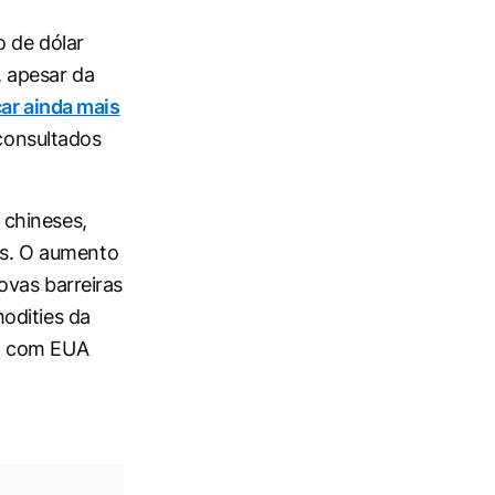
 de dólar
, apesar da
car ainda mais
consultados
 chineses,
ais. O aumento
ovas barreiras
odities da
to com EUA