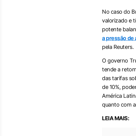
No caso do Br
valorizado e t
potente balan
a pressão de a
pela Reuters.
O governo Tr
tende a retom
das tarifas s
de 10%, poder
América Lati
quanto com a 
LEIA MAIS: