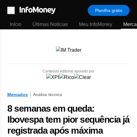
Planilha grátis
Menu
Início
Últimas Notícias
Meu InfoMoney
Merca
Conteúdo editorial apoiado por
Mercados
Análise técnica
8 semanas em queda:
Ibovespa tem pior sequência já
registrada após máxima