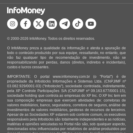
© 2000-2026 InfoMoney. Todos os direitos reservados.
O InfoMoney preza a qualidade da informação e atesta a apuração de
todo o conteúdo produzido por sua equipe, ressaltando, no entanto, que
não faz qualquer tipo de recomendação de investimento, não se
responsabilizando por perdas, danos (diretos, indiretos e incidentais),
custos e lucros cessantes.
IMPORTANTE: O portal www.infomoney.com.br (o "Portal") é de
propriedade da Infostocks Informações e Sistemas Ltda. (CNPJ/MF nº
03.082.929/0001-03) ("Infostocks"), sociedade controlada, indiretamente,
pela XP Controle Participações S/A (CNPJ/MF nº 09.163.677/0001-15),
sociedade holding que controla as empresas do XP Inc. O XP Inc tem em
sua composição empresas que exercem atividades de: corretoras de
valores mobiliários, banco, seguradora, corretora de seguros, análise de
investimentos de valores mobiliários, gestoras de recursos de terceiros.
Apesar de as Sociedades XP estarem sob controle comum, os executivos
responsáveis pela Infostocks são totalmente independentes e as notícias,
matérias e opiniões veiculadas no Portal não são, sob qualquer aspecto,
direcionadas e/ou influenciadas por relatórios de análise produzidos por