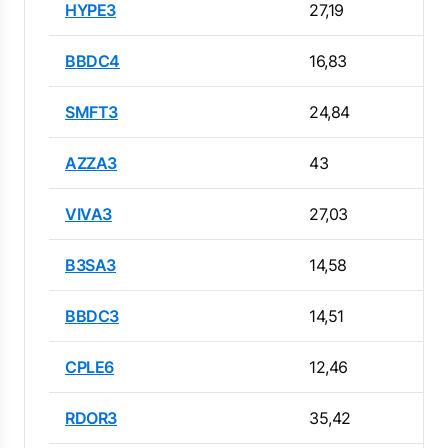
HYPE3
27,19
BBDC4
16,83
SMFT3
24,84
AZZA3
43
VIVA3
27,03
B3SA3
14,58
BBDC3
14,51
CPLE6
12,46
RDOR3
35,42