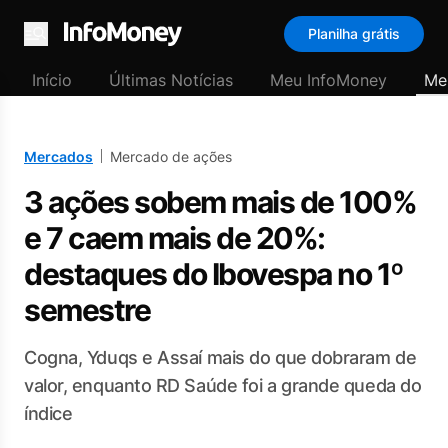
Planilha grátis
Menu
Início
Últimas Notícias
Meu InfoMoney
Me
Mercados
Mercado de ações
3 ações sobem mais de 100%
e 7 caem mais de 20%:
destaques do Ibovespa no 1º
semestre
Cogna, Yduqs e Assaí mais do que dobraram de
valor, enquanto RD Saúde foi a grande queda do
índice