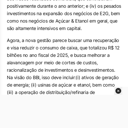
positivamente durante o ano anterior; e (iv) os pesados
investimentos na expansão dos negócios de E2G, bem
como nos negócios de Açúcar & Etanol em geral, que
são altamente intensivos em capital.
Agora, a nova gestão parece buscar uma recuperação
e visa reduzir o consumo de caixa, que totalizou R$ 12
bilhões no ano fiscal de 2025, e busca melhorar a
alavancagem por meio de cortes de custos,
racionalização de investimentos e desinvestimentos.
Na visão do BBI, isso deve incluir:(i) ativos de geração
de energia; (ii) usinas de açúcar e etanol, bem como
(iii) a operação de distribuição/refinaria de
combustíveis na Argentina.
“Acreditamos que esses esforços provavelmente não
reduzirão significativamente a alavancagem no curto
prazo, como discutiremos a seguir, embora os vejamos