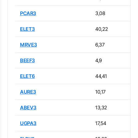
PCAR3
3,08
ELET3
40,22
MRVE3
6,37
BEEF3
4,9
ELET6
44,41
AURE3
10,17
ABEV3
13,32
UGPA3
17,54