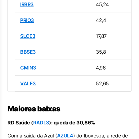
IRBR3
45,24
PRIO3
42,4
SLCE3
17,87
BBSE3
35,8
CMIN3
4,96
VALE3
52,65
Maiores baixas
RD Saúde (
RADL3
): queda de 30,86%
Com a saída da Azul (
AZUL4
) do Ibovespa, a rede de