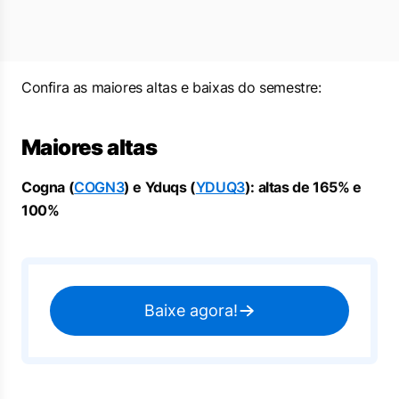
Confira as maiores altas e baixas do semestre:
Maiores altas
Cogna (
COGN3
) e Yduqs (
YDUQ3
): altas de 165% e
100%
Baixe agora!