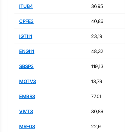
ITUB4
36,95
CPFE3
40,86
IGTI11
23,19
ENGI11
48,32
SBSP3
119,13
MOTV3
13,79
EMBR3
77,01
VIVT3
30,89
MRFG3
22,9