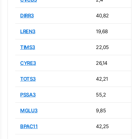
DIRR3
40,82
LREN3
19,68
TIMS3
22,05
CYRE3
26,14
TOTS3
42,21
PSSA3
55,2
MGLU3
9,85
BPAC11
42,25