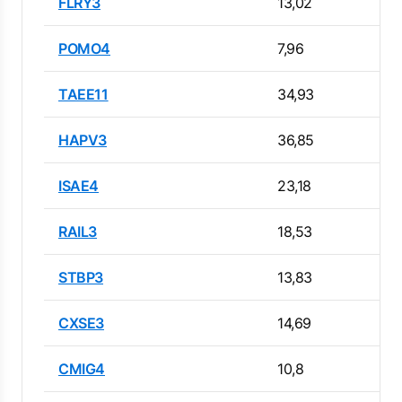
FLRY3
13,02
POMO4
7,96
TAEE11
34,93
HAPV3
36,85
ISAE4
23,18
RAIL3
18,53
STBP3
13,83
CXSE3
14,69
CMIG4
10,8