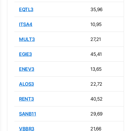
EQTL3
35,96
ITSA4
10,95
MULT3
27,21
EGIE3
45,41
ENEV3
13,65
ALOS3
22,72
RENT3
40,52
SANB11
29,69
VBBR3
21,66