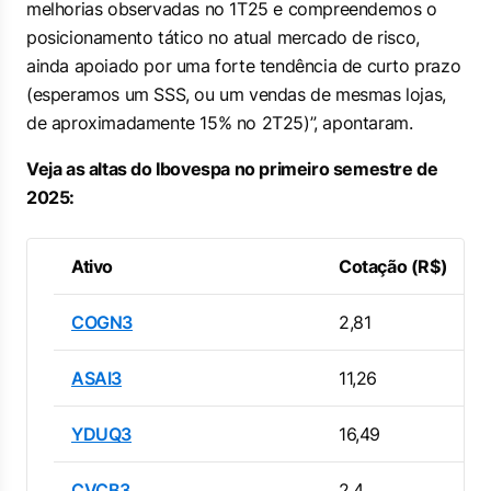
melhorias observadas no 1T25 e compreendemos o
posicionamento tático no atual mercado de risco,
ainda apoiado por uma forte tendência de curto prazo
(esperamos um SSS, ou um vendas de mesmas lojas,
de aproximadamente 15% no 2T25)”, apontaram.
Veja as altas do Ibovespa no primeiro semestre de
2025:
Ativo
Cotação (R$)
COGN3
2,81
ASAI3
11,26
YDUQ3
16,49
CVCB3
2,4