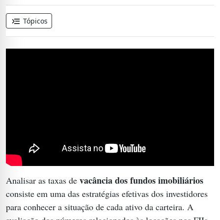
menu_open
Tópicos
vacância
dos fundos imobiliários
Analisar as taxas de
consiste em uma das estratégias efetivas dos investidores
para conhecer a situação de cada ativo da carteira. A
avaliação dos números relacionados às locações nos FIIs