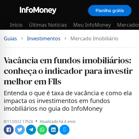
Planilha grátis
Menu
Início
Últimas Notícias
Meu InfoMoney
Mercado
Guias
Investimentos
Mercado Imobiliário
Vacância em fundos imobiliários:
conheça o indicador para investir
melhor em FIIs
Entenda o que é taxa de vacância e como ela
impacta os investimentos em fundos
imobiliários no guia do InfoMoney
•
8/11/2022 17h26
Atualizado há 4 anos