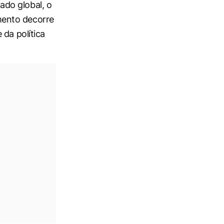
do global, o
mento decorre
 da política