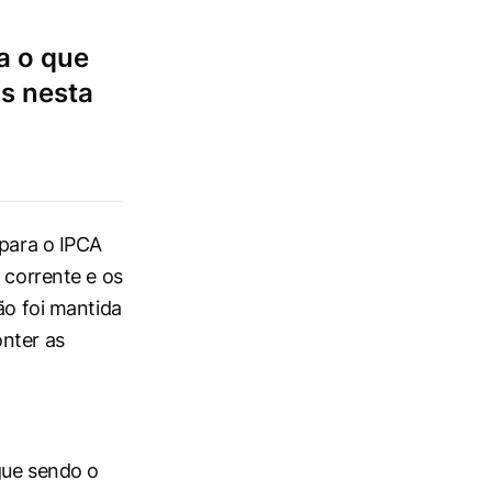
a o que
os nesta
 para o IPCA
 corrente e os
ão foi mantida
onter as
egue sendo o