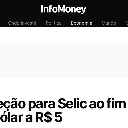
Onde Investir
Política
Economia
Mundo
M
eção para Selic ao fim
ólar a R$ 5