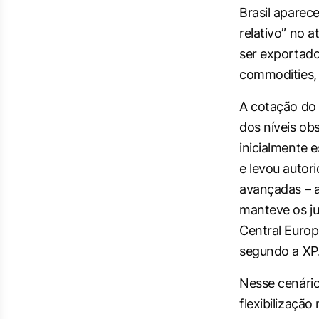
Brasil apare
relativo” no a
ser exportado
commodities, 
A cotação do 
dos níveis ob
inicialmente 
e levou autor
avançadas – a
manteve os ju
Central Europ
segundo a XP
Nesse cenári
flexibilização