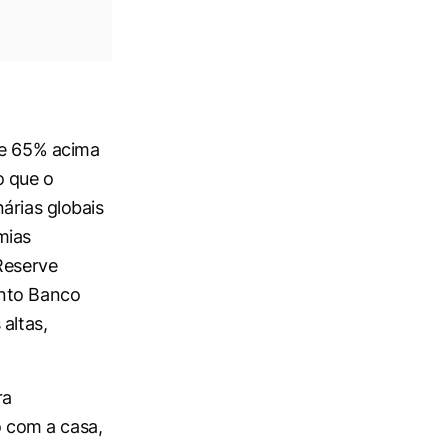
de 65% acima
o que o
árias globais
mias
Reserve
anto Banco
altas,
ra
o com a casa,