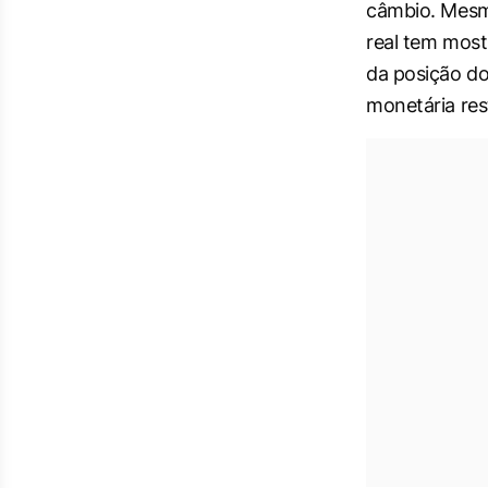
câmbio. Mesmo
real tem mos
da posição do
monetária rest