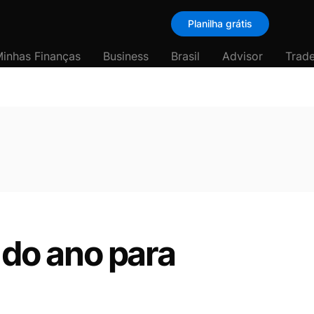
Planilha grátis
inhas Finanças
Business
Brasil
Advisor
Trade
 do ano para