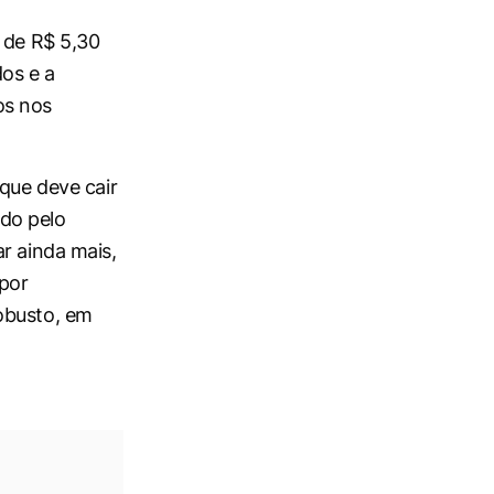
 de R$ 5,30
dos e a
os nos
 que deve cair
do pelo
r ainda mais,
por
obusto, em