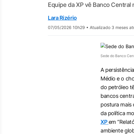
Equipe da XP vê Banco Central 
Lara Rizério
07/05/2026 10h29
•
Atualizado 3 meses at
Sede do Banco Centr
A persistência
Médio e o ch
do petróleo t
bancos centr
postura mais
da política m
XP
em “Relató
ambiente glob