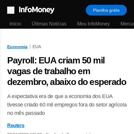
Planilha grátis
Menu
Início
Últimas Notícias
Meu InfoMoney
Merca
Economia
EUA
Payroll: EUA criam 50 mil
vagas de trabalho em
dezembro, abaixo do esperado
A expectativa era de que a economia dos EUA
tivesse criado 60 mil empregos fora do setor agrícola
no mês passado
Reuters