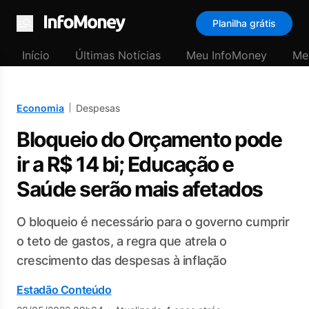
Planilha grátis
Menu
Início
Últimas Notícias
Meu InfoMoney
Me
Economia
Despesas
Bloqueio do Orçamento pode
ir a R$ 14 bi; Educação e
Saúde serão mais afetados
O bloqueio é necessário para o governo cumprir
o teto de gastos, a regra que atrela o
crescimento das despesas à inflação
Estadão Conteúdo