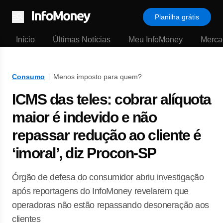
Planilha grátis
Menu
Início
Últimas Notícias
Meu InfoMoney
Merca
Consumo
Menos imposto para quem?
ICMS das teles: cobrar alíquota
maior é indevido e não
repassar redução ao cliente é
‘imoral’, diz Procon-SP
Órgão de defesa do consumidor abriu investigação
após reportagens do InfoMoney revelarem que
operadoras não estão repassando desoneração aos
clientes