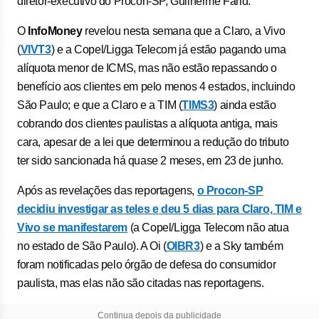
diretor-executivo do Procon-SP, Guilherme Farid.
O
InfoMoney
revelou nesta semana que a Claro, a Vivo
(
VIVT3
) e a Copel/Ligga Telecom já estão pagando uma
alíquota menor de ICMS, mas não estão repassando o
benefício aos clientes em pelo menos 4 estados, incluindo
São Paulo; e que a Claro e a TIM (
TIMS3
) ainda estão
cobrando dos clientes paulistas a alíquota antiga, mais
cara, apesar de a lei que determinou a redução do tributo
ter sido sancionada há quase 2 meses, em 23 de junho.
Após as revelações das reportagens,
o Procon-SP
decidiu investigar as teles e deu 5 dias para Claro, TIM e
Vivo se manifestarem
(a Copel/Ligga Telecom não atua
no estado de São Paulo). A Oi (
OIBR3
) e a Sky também
foram notificadas pelo órgão de defesa do consumidor
paulista, mas elas não são citadas nas reportagens.
Continua depois da publicidade