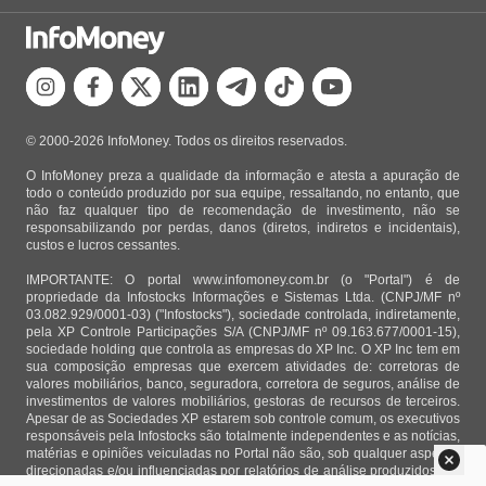
© 2000-2026 InfoMoney. Todos os direitos reservados.
O InfoMoney preza a qualidade da informação e atesta a apuração de
todo o conteúdo produzido por sua equipe, ressaltando, no entanto, que
não faz qualquer tipo de recomendação de investimento, não se
responsabilizando por perdas, danos (diretos, indiretos e incidentais),
custos e lucros cessantes.
IMPORTANTE: O portal www.infomoney.com.br (o "Portal") é de
propriedade da Infostocks Informações e Sistemas Ltda. (CNPJ/MF nº
03.082.929/0001-03) ("Infostocks"), sociedade controlada, indiretamente,
pela XP Controle Participações S/A (CNPJ/MF nº 09.163.677/0001-15),
sociedade holding que controla as empresas do XP Inc. O XP Inc tem em
sua composição empresas que exercem atividades de: corretoras de
valores mobiliários, banco, seguradora, corretora de seguros, análise de
investimentos de valores mobiliários, gestoras de recursos de terceiros.
Apesar de as Sociedades XP estarem sob controle comum, os executivos
responsáveis pela Infostocks são totalmente independentes e as notícias,
matérias e opiniões veiculadas no Portal não são, sob qualquer aspecto,
direcionadas e/ou influenciadas por relatórios de análise produzidos por