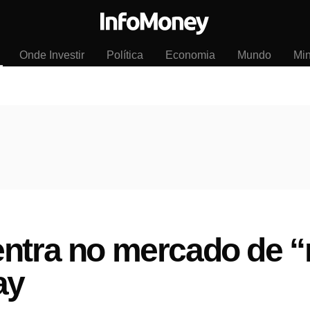
Onde Investir
Política
Economia
Mundo
Mi
entra no mercado de 
ay