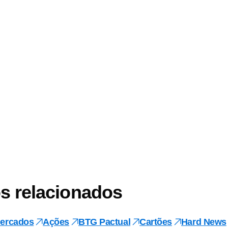
s relacionados
ercados
Ações
BTG Pactual
Cartões
Hard News