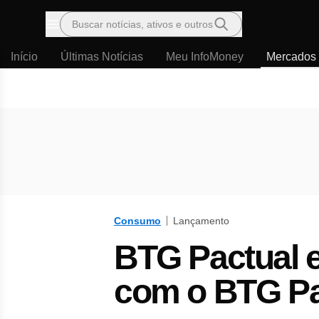
Buscar notícias, ativos e outros
Menu
Início
Últimas Notícias
Meu InfoMoney
Mercados
Consumo
Lançamento
BTG Pactual 
com o BTG P