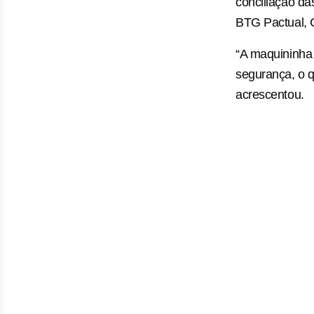
conciliação d
BTG Pactual, 
“A maquininha
segurança, o 
acrescentou.