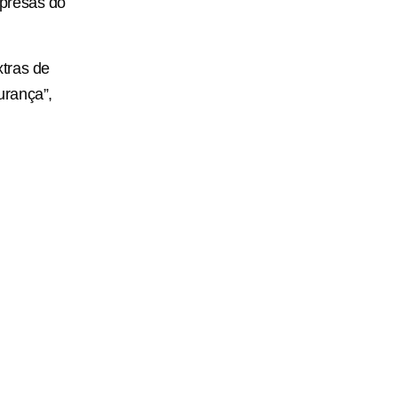
mpresas do
tras de
urança”,