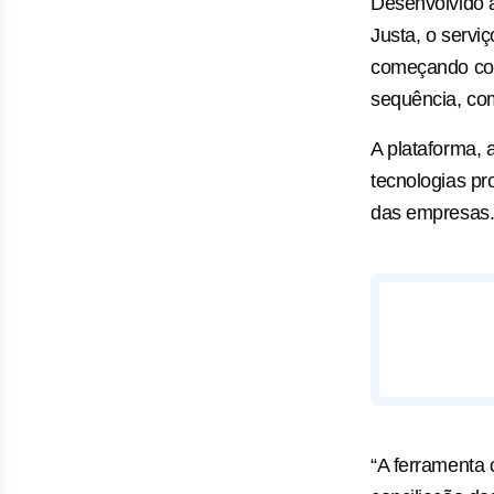
Desenvolvido a
Justa, o servi
começando com
sequência, co
A plataforma,
tecnologias pr
das empresas
“A ferramenta