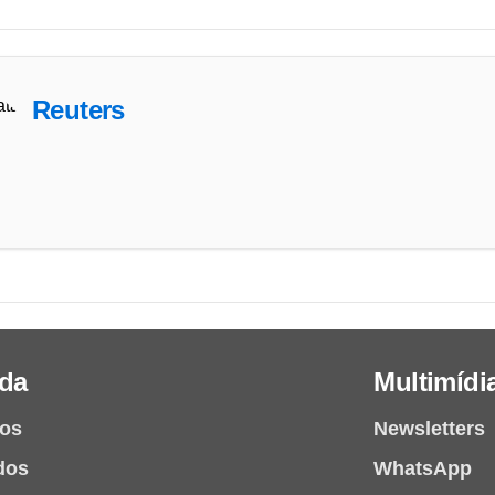
Reuters
da
Multimídi
ios
Newsletters
dos
WhatsApp