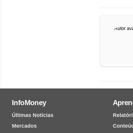
InfoMoney
Apren
Últimas Notícias
Relatór
Mercados
Conteú