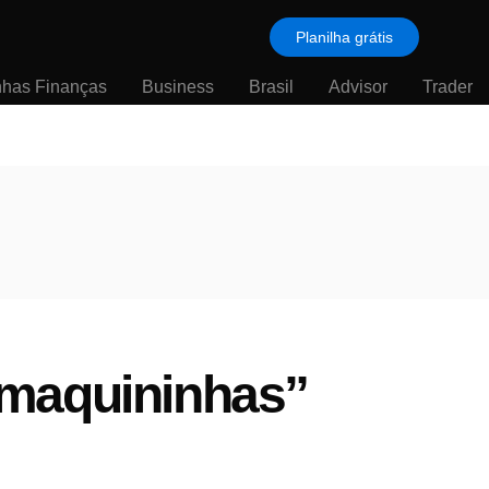
Planilha grátis
nhas Finanças
Business
Brasil
Advisor
Trader
“maquininhas”