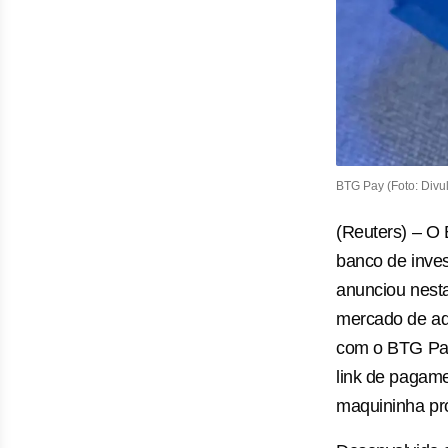
BTG Pay (Foto: Divu
(Reuters) – O 
banco de inves
anunciou nesta
mercado de ad
com o BTG Pay
link de pagame
maquininha pró