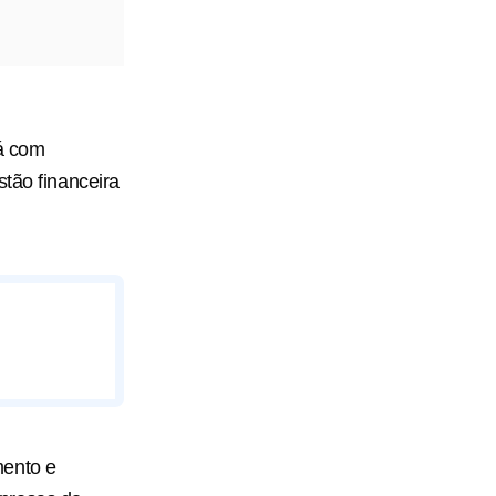
á com
stão financeira
mento e