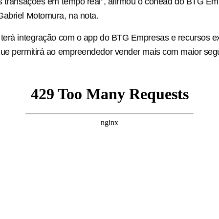
as transações em tempo real”, afirmou o cohead do BTG E
Gabriel Motomura, na nota.
 terá integração com o app do BTG Empresas e recursos ex
que permitirá ao empreendedor vender mais com maior seg