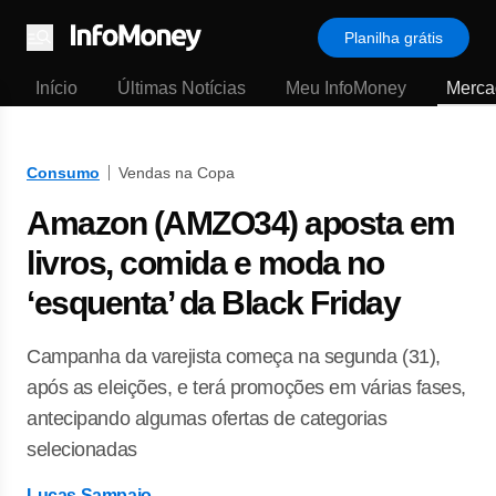
Planilha grátis
Menu
Início
Últimas Notícias
Meu InfoMoney
Merca
Consumo
Vendas na Copa
Amazon (AMZO34) aposta em
livros, comida e moda no
‘esquenta’ da Black Friday
Campanha da varejista começa na segunda (31),
após as eleições, e terá promoções em várias fases,
antecipando algumas ofertas de categorias
selecionadas
Lucas Sampaio