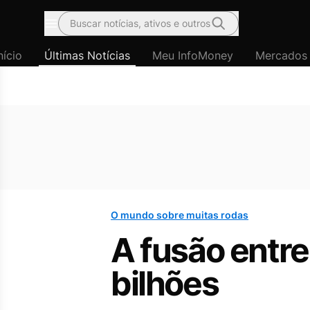
Buscar notícias, ativos e outros
Menu
nício
Últimas Notícias
Meu InfoMoney
Mercados
O mundo sobre muitas rodas
A fusão entre
bilhões