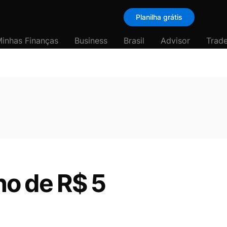
Planilha grátis
inhas Finanças
Business
Brasil
Advisor
Trade
no de R$ 5