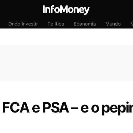
Onde Investir
Política
Economia
Mundo
M
 FCA e PSA – e o pepi