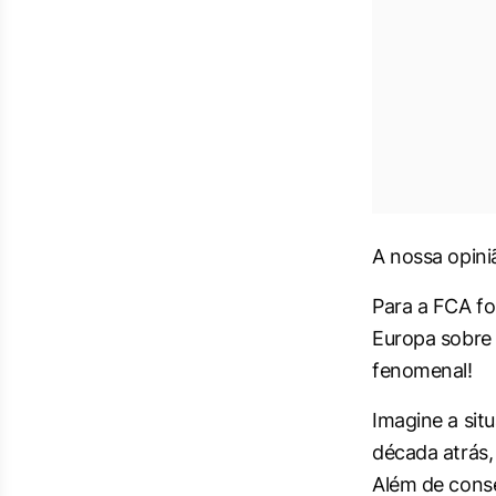
A nossa opin
Para a FCA fo
Europa sobre 
fenomenal!
Imagine a sit
década atrás,
Além de cons