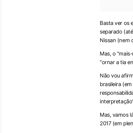
Basta ver os 
separado (at
Nissan (nem c
Mas, o “mais-
“ornar a tia 
Não vou afirm
brasileira (e
responsabilid
interpretação”
Mas, vamos lá:
2017 (em plen