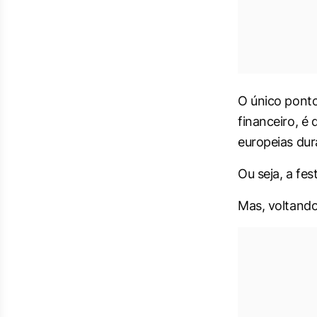
O único pont
financeiro, é
europeias dur
Ou seja, a fe
Mas, voltand