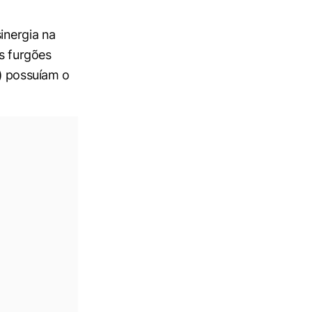
inergia na
s furgões
) possuíam o