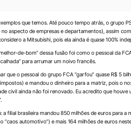
exemplos que temos. Até pouco tempo atrás, o grupo P
é no aspecto de empresas e departamentos), assim com
onsidero a Mitsubishi, pois ela ainda é quase 100% ind
melhor-de-bom” dessa fusão foi como o pessoal da FCA
encalhada” para arrumar um noivo francês.
ar que o pessoal do grupo FCA “garfou” quase R$ 5 bilhõe
m impostos) e mandou o dinheiro para a matriz, pois o n
ade civil ainda não foi renovado. Eu acredito que houve 
.
 a filial brasileira mandou 850 milhões de euros para a 
o “caos automotivo”) e mais 164 milhões de euros nest