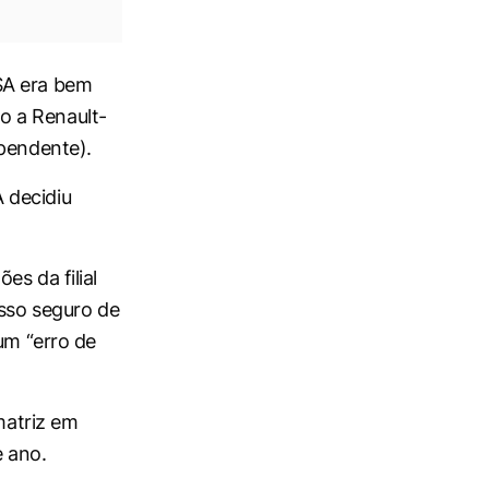
SA era bem
o a Renault-
ependente).
 decidiu
s da filial
osso seguro de
um “erro de
matriz em
e ano.