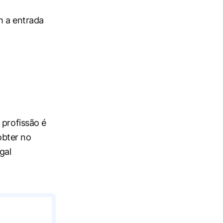
m a entrada
 profissão é
 obter no
gal