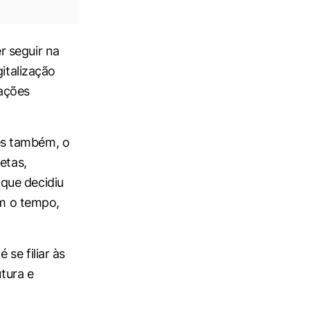
r seguir na
italização
lações
es também, o
etas,
que decidiu
om o tempo,
se filiar às
utura e