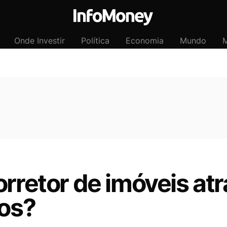
Onde Investir
Política
Economia
Mundo
M
orretor de imóveis atr
ros?