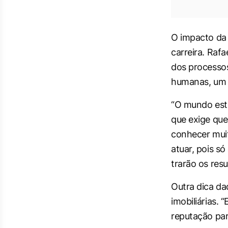
O impacto da 
carreira. Rafa
dos processos
humanas, um a
“O mundo est
que exige que
conhecer muit
atuar, pois s
trarão os res
Outra dica da
imobiliárias. 
reputação para