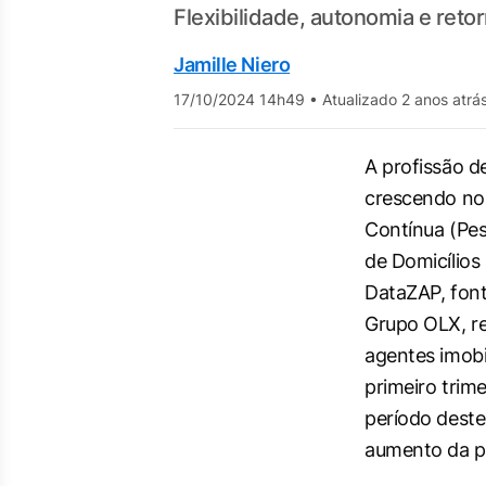
Flexibilidade, autonomia e reto
Jamille Niero
17/10/2024 14h49
•
Atualizado 2 anos atrá
A profissão d
crescendo no
Contínua (Pes
de Domicílios
DataZAP, font
Grupo OLX, r
agentes imobi
primeiro trim
período deste
aumento da pa