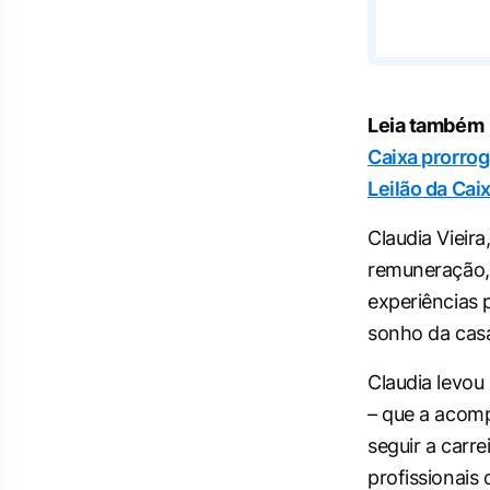
Leia também
Caixa prorrog
Leilão da Cai
Claudia Vieira
remuneração,
experiências p
sonho da casa 
Claudia levou 
– que a acom
seguir a carr
profissionais