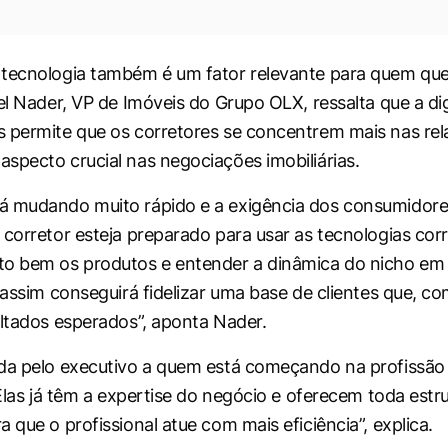
tecnologia também é um fator relevante para quem que
el Nader, VP de Imóveis do Grupo OLX, ressalta que a dig
 permite que os corretores se concentrem mais nas re
specto crucial nas negociações imobiliárias.
á mudando muito rápido e a exigência dos consumidor
 corretor esteja preparado para usar as tecnologias corr
o bem os produtos e entender a dinâmica do nicho em 
ó assim conseguirá fidelizar uma base de clientes que, c
ultados esperados”, aponta Nader.
da pelo executivo a quem está começando na profissão é 
“Elas já têm a expertise do negócio e oferecem toda estr
 que o profissional atue com mais eficiência”, explica.