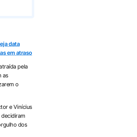
eja data
das em atraso
atraída pela
m as
izarem o
tor e Vinícius
 decidiram
 orgulho dos