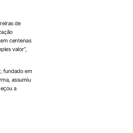
reiras de
ização
 tem centenas
les valor”,
ar, fundado em
orma, assumiu
meçou a