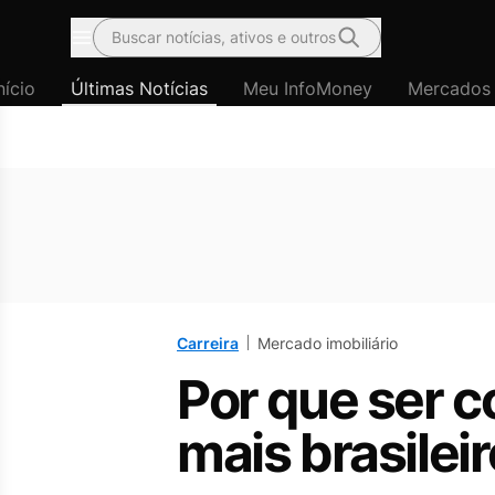
Buscar notícias, ativos e outros
Menu
nício
Últimas Notícias
Meu InfoMoney
Mercados
Carreira
Mercado imobiliário
Por que ser c
mais brasilei