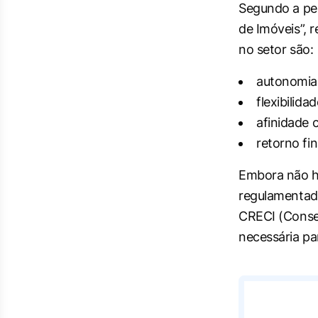
Segundo a pes
de Imóveis”, 
no setor são:
autonomia
flexibilida
afinidade 
retorno fi
Embora não ha
regulamentada
CRECI (Consel
necessária pa