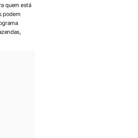
ara quem está
es podem
programa
fazendas,