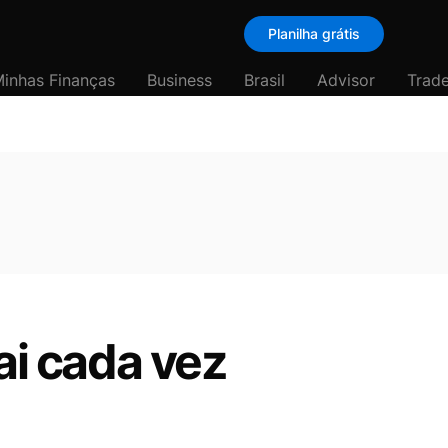
Planilha grátis
inhas Finanças
Business
Brasil
Advisor
Trade
ai cada vez