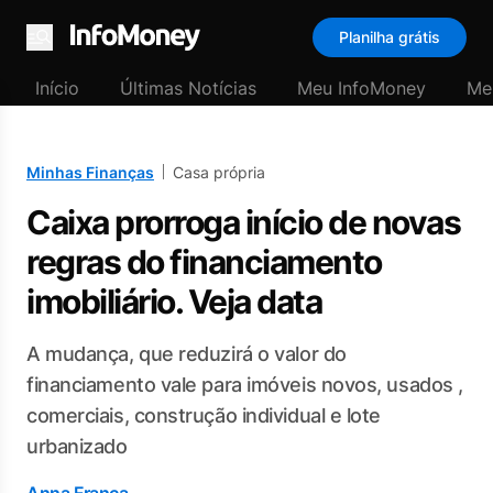
Planilha grátis
Menu
Início
Últimas Notícias
Meu InfoMoney
Me
Minhas Finanças
Casa própria
Caixa prorroga início de novas
regras do financiamento
imobiliário. Veja data
A mudança, que reduzirá o valor do
financiamento vale para imóveis novos, usados ,
comerciais, construção individual e lote
urbanizado