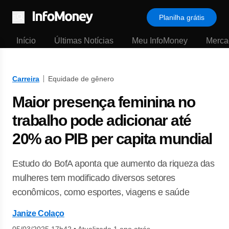
Planilha grátis
Menu
Início
Últimas Notícias
Meu InfoMoney
Merca
Carreira
Equidade de gênero
Maior presença feminina no
trabalho pode adicionar até
20% ao PIB per capita mundial
Estudo do BofA aponta que aumento da riqueza das
mulheres tem modificado diversos setores
econômicos, como esportes, viagens e saúde
Janize Colaço