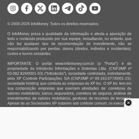
© 2000-2026 InfoMoney. Todos os direitos reservados.
O InfoMoney preza a qualidade da informação e atesta a apuração de
todo o conteúdo produzido por sua equipe, ressaltando, no entanto, que
não faz qualquer tipo de recomendação de investimento, não se
responsabilizando por perdas, danos (diretos, indiretos e incidentais),
custos e lucros cessantes.
IMPORTANTE: O portal www.infomoney.com.br (o "Portal") é de
propriedade da Infostocks Informações e Sistemas Ltda. (CNPJ/MF nº
03.082.929/0001-03) ("Infostocks"), sociedade controlada, indiretamente,
pela XP Controle Participações S/A (CNPJ/MF nº 09.163.677/0001-15),
sociedade holding que controla as empresas do XP Inc. O XP Inc tem em
sua composição empresas que exercem atividades de: corretoras de
valores mobiliários, banco, seguradora, corretora de seguros, análise de
investimentos de valores mobiliários, gestoras de recursos de terceiros.
Apesar de as Sociedades XP estarem sob controle comum, os executivos
responsáveis pela Infostocks são totalmente independentes e as notícias,
matérias e opiniões veiculadas no Portal não são, sob qualquer aspecto,
direcionadas e/ou influenciadas por relatórios de análise produzidos por
áreas técnicas das empresas do XP Inc, nem por decisões comerciais e
de negócio de tais sociedades, sendo produzidos de acordo com o juízo
de valor e as convicções próprias da equipe interna da Infostocks.