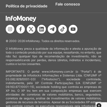
Fale conosco
Política de privacidade
© 2000-2026 InfoMoney. Todos os direitos reservados.
O InfoMoney preza a qualidade da informação e atesta a apuração de
todo o conteúdo produzido por sua equipe, ressaltando, no entanto, que
não faz qualquer tipo de recomendação de investimento, não se
responsabilizando por perdas, danos (diretos, indiretos e incidentais),
custos e lucros cessantes.
IMPORTANTE: O portal www.infomoney.com.br (o "Portal") é de
propriedade da Infostocks Informações e Sistemas Ltda. (CNPJ/MF nº
03.082.929/0001-03) ("Infostocks"), sociedade controlada,
indiretamente, pela XP Controle Participações S/A (CNPJ/MF nº
09.163.677/0001-15), sociedade holding que controla as empresas do
XP Inc. O XP Inc tem em sua composição empresas que exercem
atividades de: corretoras de valores mobiliários, banco, seguradora,
corretora de seguros, análise de investimentos de valores mobiliários,
gestoras de recursos de terceiros. Apesar de as Sociedades XP estarem
sob controle comum, os executivos responsáveis pela Infostocks são