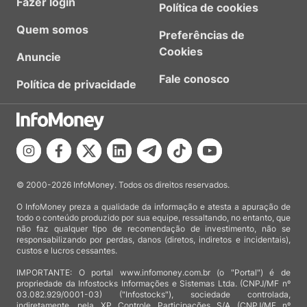
Fazer login
Política de cookies
Quem somos
Preferências de
Cookies
Anuncie
Fale conosco
Política de privacidade
© 2000-2026 InfoMoney. Todos os direitos reservados.
O InfoMoney preza a qualidade da informação e atesta a apuração de
todo o conteúdo produzido por sua equipe, ressaltando, no entanto, que
não faz qualquer tipo de recomendação de investimento, não se
responsabilizando por perdas, danos (diretos, indiretos e incidentais),
custos e lucros cessantes.
IMPORTANTE: O portal www.infomoney.com.br (o "Portal") é de
propriedade da Infostocks Informações e Sistemas Ltda. (CNPJ/MF nº
03.082.929/0001-03) ("Infostocks"), sociedade controlada,
indiretamente, pela XP Controle Participações S/A (CNPJ/MF nº