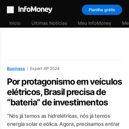
Planilha grátis
Menu
Início
Últimas Notícias
Meu InfoMoney
Me
Business
Expert XP 2024
Por protagonismo em veículos
elétricos, Brasil precisa de
“bateria” de investimentos
“Nós já temos as hidrelétricas, nós já temos
energia solar e eólica. Agora, precisamos entrar