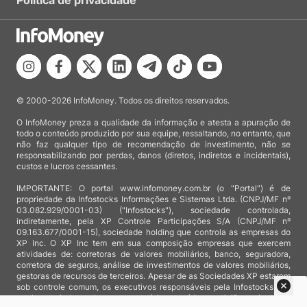
Política de privacidade
© 2000-2026 InfoMoney. Todos os direitos reservados.
O InfoMoney preza a qualidade da informação e atesta a apuração de
todo o conteúdo produzido por sua equipe, ressaltando, no entanto, que
não faz qualquer tipo de recomendação de investimento, não se
responsabilizando por perdas, danos (diretos, indiretos e incidentais),
custos e lucros cessantes.
IMPORTANTE: O portal www.infomoney.com.br (o "Portal") é de
propriedade da Infostocks Informações e Sistemas Ltda. (CNPJ/MF nº
03.082.929/0001-03) ("Infostocks"), sociedade controlada,
indiretamente, pela XP Controle Participações S/A (CNPJ/MF nº
09.163.677/0001-15), sociedade holding que controla as empresas do
XP Inc. O XP Inc tem em sua composição empresas que exercem
atividades de: corretoras de valores mobiliários, banco, seguradora,
corretora de seguros, análise de investimentos de valores mobiliários,
gestoras de recursos de terceiros. Apesar de as Sociedades XP estarem
sob controle comum, os executivos responsáveis pela Infostocks são
totalmente independentes e as notícias, matérias e opiniões veiculadas