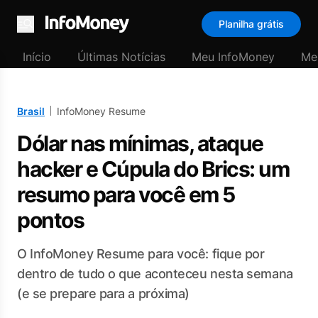
Planilha grátis
Menu
Início
Últimas Notícias
Meu InfoMoney
Me
Brasil
InfoMoney Resume
Dólar nas mínimas, ataque
hacker e Cúpula do Brics: um
resumo para você em 5
pontos
O InfoMoney Resume para você: fique por
dentro de tudo o que aconteceu nesta semana
(e se prepare para a próxima)