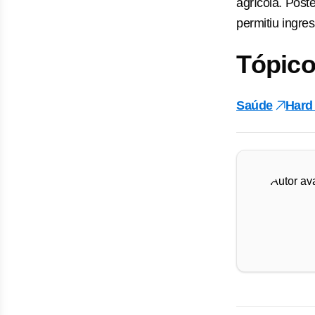
agrícola. Post
permitiu ingre
Tópico
Saúde
Hard