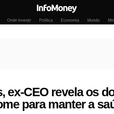
Onde Investir
Política
Economia
Mundo
Mi
 ex-CEO revela os do
ome para manter a sa