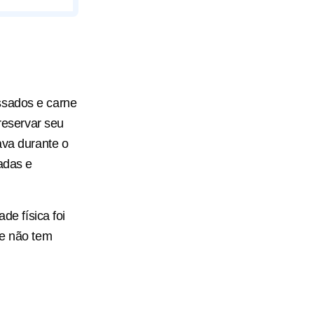
sados ​​e carne
preservar seu
ava durante o
adas e
de física foi
 e não tem