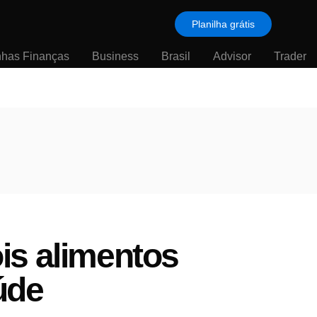
Planilha grátis
nhas Finanças
Business
Brasil
Advisor
Trader
is alimentos
úde