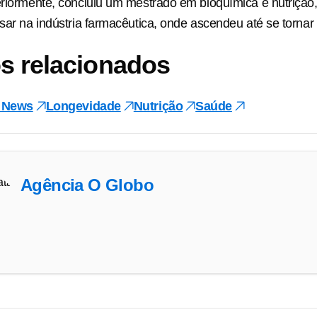
eriormente, concluiu um mestrado em bioquímica e nutrição,
ssar na indústria farmacêutica, onde ascendeu até se torna
s relacionados
 News
Longevidade
Nutrição
Saúde
Agência O Globo