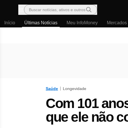
Buscar notícias, ativos e outros
Menu
Início
Últimas Notícias
Meu InfoMoney
Mercados
Saúde
Longevidade
Com 101 anos,
que ele não c