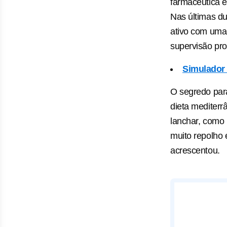
farmacêutica e
Nas últimas d
ativo com uma 
supervisão prof
Simulador 
O segredo par
dieta mediterr
lanchar, como
muito repolho 
acrescentou.