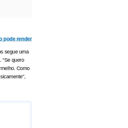
o pode render
nos segue uma
e. “Se quero
ermelho. Como
isicamente”,