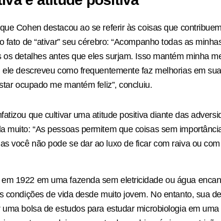
que Cohen destacou ao se referir às coisas que contribue
o fato de “ativar” seu cérebro: “Acompanho todas as minhas
 os detalhes antes que eles surjam. Isso mantém minha me
, ele descreveu como frequentemente faz melhorias em su
Estar ocupado me mantém feliz”, concluiu.
atizou que cultivar uma atitude positiva diante das advers
a muito: “As pessoas permitem que coisas sem importânci
s você não pode se dar ao luxo de ficar com raiva ou com
em 1922 em uma fazenda sem eletricidade ou água enca
s condições de vida desde muito jovem. No entanto, sua d
r uma bolsa de estudos para estudar microbiologia em uma