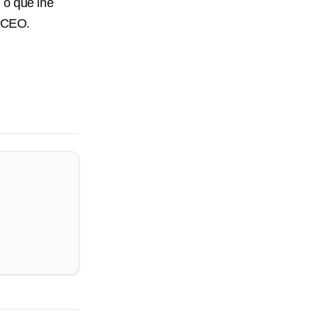
 o que lhe
r CEO.