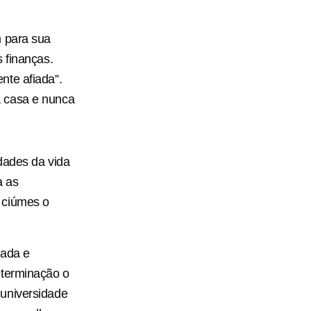
m para sua
 finanças.
nte afiada”.
a casa e nunca
idades da vida
a as
 ciúmes o
nada e
eterminação o
 universidade