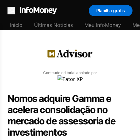
Planilha grátis
Menu
Início
Últimas Notícias
Meu InfoMoney
Me
Conteúdo editorial apoiado por
Nomos adquire Gamma e
acelera consolidação no
mercado de assessoria de
investimentos