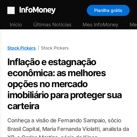
Planilha grátis
Menu
Início
Últimas Notícias
Meu InfoMoney
Me
Stock Pickers
Stock Pickers
Inflação e estagnação
econômica: as melhores
opções no mercado
imobiliário para proteger sua
carteira
Conheça a visão de Fernando Sampaio, sócio
Brasil Capital, Maria Fernanda Violatti, analista da