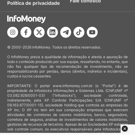
Fale conosco
Política de privacidade
© 2000-2026 InfoMoney. Todos os direitos reservados.
O InfoMoney preza a qualidade da informação e atesta a apuração de
todo o conteúdo produzido por sua equipe, ressaltando, no entanto, que
não faz qualquer tipo de recomendação de investimento, não se
responsabilizando por perdas, danos (diretos, indiretos e incidentais),
custos e lucros cessantes.
IMPORTANTE: O portal www.infomoney.com.br (o "Portal") é de
propriedade da Infostocks Informações e Sistemas Ltda. (CNPJ/MF nº
03.082.929/0001-03) ("Infostocks"), sociedade controlada,
indiretamente, pela XP Controle Participações S/A (CNPJ/MF nº
09.163.677/0001-15), sociedade holding que controla as empresas do
XP Inc. O XP Inc tem em sua composição empresas que exercem
atividades de: corretoras de valores mobiliários, banco, seguradora,
corretora de seguros, análise de investimentos de valores mobiliários,
gestoras de recursos de terceiros. Apesar de as Sociedades XP estarem
sob controle comum, os executivos responsáveis pela Infostocks são
totalmente independentes e as notícias, matérias e opiniões veiculadas