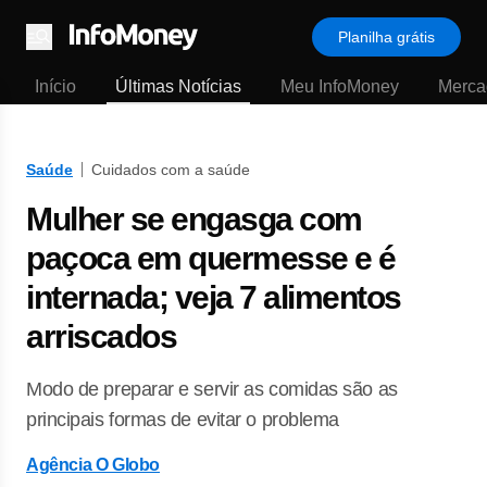
Planilha grátis
Menu
Início
Últimas Notícias
Meu InfoMoney
Merca
Saúde
Cuidados com a saúde
Mulher se engasga com
paçoca em quermesse e é
internada; veja 7 alimentos
arriscados
Modo de preparar e servir as comidas são as
principais formas de evitar o problema
Agência O Globo