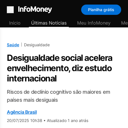
Planilha grátis
Menu
Início
Últimas Notícias
Meu InfoMoney
Me
Saúde
Desigualdade
Desigualdade social acelera
envelhecimento, diz estudo
internacional
Riscos de declínio cognitivo são maiores em
países mais desiguais
Agência Brasil
20/07/2025 10h38
•
Atualizado 1 ano atrás