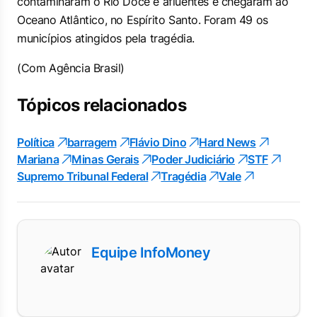
contaminaram o Rio Doce e afluentes e chegaram ao
Oceano Atlântico, no Espírito Santo. Foram 49 os
municípios atingidos pela tragédia.
(Com Agência Brasil)
Tópicos relacionados
Política
barragem
Flávio Dino
Hard News
Mariana
Minas Gerais
Poder Judiciário
STF
Supremo Tribunal Federal
Tragédia
Vale
Equipe InfoMoney