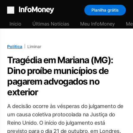
Planilha grátis
Menu
Início
Últimas Notícias
Meu InfoMoney
Me
Política
Liminar
Tragédia em Mariana (MG):
Dino proíbe municípios de
pagarem advogados no
exterior
A decisão ocorre às vésperas do julgamento de
um causa coletiva protocolada na Justiça do
Reino Unido. O início do julgamento está
previsto para o dia 21 de outubro, em Londres.