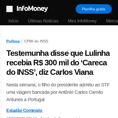
Planilha grátis
Menu
Início
Últimas Notícias
Meu InfoMoney
Merca
Política
CPMI do INSS
Testemunha disse que Lulinha
recebia R$ 300 mil do ‘Careca
do INSS’, diz Carlos Viana
Nesta semana, o filho do presidente admitiu ao STF
uma viagem bancada por Antônio Carlos Camilo
Antunes a Portugal
Estadão Conteúdo