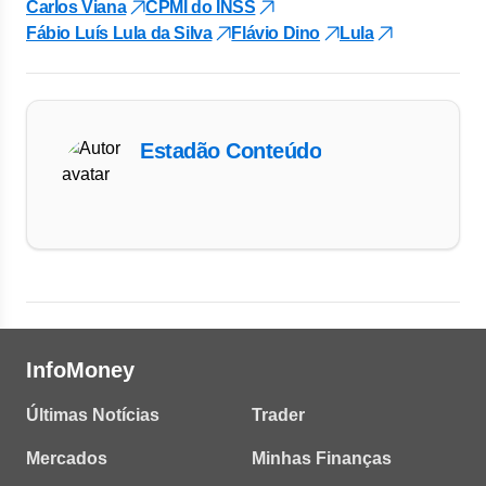
Carlos Viana
CPMI do INSS
Fábio Luís Lula da Silva
Flávio Dino
Lula
Estadão Conteúdo
InfoMoney
Últimas Notícias
Trader
Mercados
Minhas Finanças