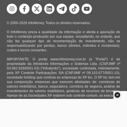
© 2000-2026 InfoMoney. Todos os direitos reservados.
O InfoMoney preza a qualidade da informação e atesta a apuração de
todo o conteúdo produzido por sua equipe, ressaltando, no entanto, que
não faz qualquer tipo de recomendação de investimento, não se
responsabilizando por perdas, danos (diretos, indiretos e incidentais),
custos e lucros cessantes.
IMPORTANTE: O portal www.infomoney.com.br (o "Portal") é de
propriedade da Infostocks Informações e Sistemas Ltda. (CNPJ/MF nº
03.082.929/0001-03) ("Infostocks"), sociedade controlada, indiretamente,
pela XP Controle Participações S/A (CNPJ/MF nº 09.163.677/0001-15),
sociedade holding que controla as empresas do XP Inc. O XP Inc tem em
sua composição empresas que exercem atividades de: corretoras de
valores mobiliários, banco, seguradora, corretora de seguros, análise de
investimentos de valores mobiliários, gestoras de recursos de terceiros.
Apesar de as Sociedades XP estarem sob controle comum, os executivos
responsáveis pela Infostocks são totalmente independentes e as notícias,
matérias e opiniões veiculadas no Portal não são, sob qualquer aspecto,
direcionadas e/ou influenciadas por relatórios de análise produzidos por
áreas técnicas das empresas do XP Inc, nem por decisões comerciais e
de negócio de tais sociedades, sendo produzidos de acordo com o juízo
de valor e as convicções próprias da equipe interna da Infostocks.