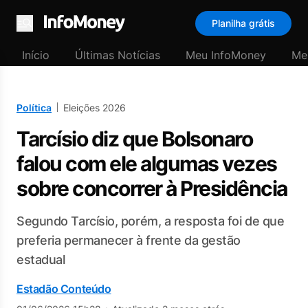
Planilha grátis
Menu
Início
Últimas Notícias
Meu InfoMoney
Me
Política
Eleições 2026
Tarcísio diz que Bolsonaro
falou com ele algumas vezes
sobre concorrer à Presidência
Segundo Tarcísio, porém, a resposta foi de que
preferia permanecer à frente da gestão
estadual
Estadão Conteúdo