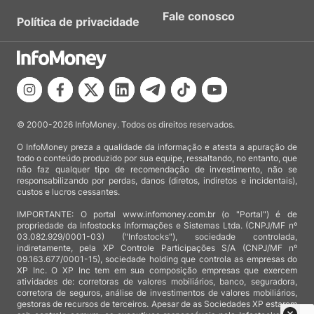
Fale conosco
Política de privacidade
© 2000-2026 InfoMoney. Todos os direitos reservados.
O InfoMoney preza a qualidade da informação e atesta a apuração de
todo o conteúdo produzido por sua equipe, ressaltando, no entanto, que
não faz qualquer tipo de recomendação de investimento, não se
responsabilizando por perdas, danos (diretos, indiretos e incidentais),
custos e lucros cessantes.
IMPORTANTE: O portal www.infomoney.com.br (o "Portal") é de
propriedade da Infostocks Informações e Sistemas Ltda. (CNPJ/MF nº
03.082.929/0001-03) ("Infostocks"), sociedade controlada,
indiretamente, pela XP Controle Participações S/A (CNPJ/MF nº
09.163.677/0001-15), sociedade holding que controla as empresas do
XP Inc. O XP Inc tem em sua composição empresas que exercem
atividades de: corretoras de valores mobiliários, banco, seguradora,
corretora de seguros, análise de investimentos de valores mobiliários,
gestoras de recursos de terceiros. Apesar de as Sociedades XP estarem