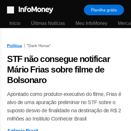
Planilha grátis
Menu
Início
Últimas Notícias
Meu InfoMoney
Merca
Política
"Dark Horse"
STF não consegue notificar
Mário Frias sobre filme de
Bolsonaro
Apontado como produtor-executivo do filme, Frias é
alvo de uma apuração preliminar no STF sobre o
suposto desvio de finalidade na destinação de R$ 2
milhões ao Instituto Conhecer Brasil
Agência Brasil