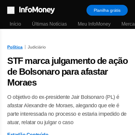
Planilha grátis
Menu
Início
Últimas Notícias
Meu InfoMoney
Merca
Política
Judiciário
STF marca julgamento de ação
de Bolsonaro para afastar
Moraes
O objetivo do ex-presidente Jair Bolsonaro (PL) é
afastar Alexandre de Moraes, alegando que ele é
parte interessada no processo e estaria impedido de
atuar, relatar ou julgar o caso
Estadão Conteúdo