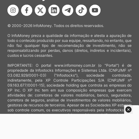
© 2000-2026 InfoMoney. Todos os direitos reservados.
O InfoMoney preza a qualidade da informação e atesta a apuração de
todo o conteúdo produzido por sua equipe, ressaltando, no entanto, que
não faz qualquer tipo de recomendação de investimento, não se
responsabilizando por perdas, danos (diretos, indiretos e incidentais),
custos e lucros cessantes.
IMPORTANTE: O portal www.infomoney.com.br (o "Portal") é de
propriedade da Infostocks Informações e Sistemas Ltda. (CNPJ/MF nº
03.082.929/0001-03) ("Infostocks"), sociedade controlada,
indiretamente, pela XP Controle Participações S/A (CNPJ/MF nº
09.163.677/0001-15), sociedade holding que controla as empresas do
XP Inc. O XP Inc tem em sua composição empresas que exercem
atividades de: corretoras de valores mobiliários, banco, seguradora,
corretora de seguros, análise de investimentos de valores mobiliários,
gestoras de recursos de terceiros. Apesar de as Sociedades XP estarem
sob controle comum, os executivos responsáveis pela Infostocks são
totalmente independentes e as notícias, matérias e opiniões veiculadas
no Portal não são, sob qualquer aspecto, direcionadas e/ou
influenciadas por relatórios de análise produzidos por áreas técnicas
das empresas do XP Inc, nem por decisões comerciais e de negócio de
tais sociedades, sendo produzidos de acordo com o juízo de valor e as