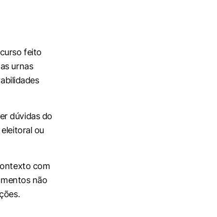
curso feito
nas urnas
rabilidades
er dúvidas do
eleitoral ou
 contexto com
ocumentos não
ções.