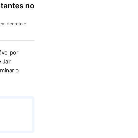
stantes no
 em decreto e
vel por
 Jair
minar o