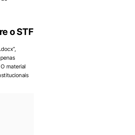
re o STF
.docx”,
apenas
 O material
stitucionais