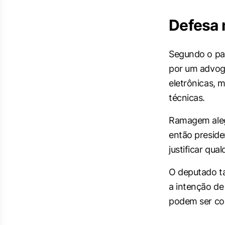
Defesa 
Segundo o par
por um advoga
eletrônicas, m
técnicas.
Ramagem alego
então preside
justificar qual
O deputado ta
a intenção de
podem ser con