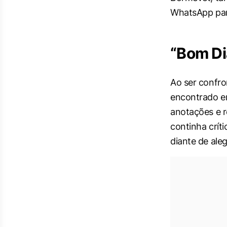
WhatsApp para
“Bom Di
Ao ser confro
encontrado em
anotações e r
continha crít
diante de ale