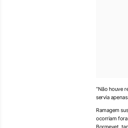
“Não houve re
servia apenas 
Ramagem suste
ocorriam fora
Bormevet, ta