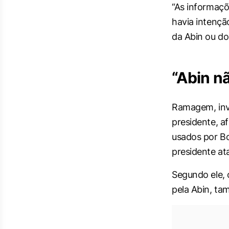
“As informaçõ
havia intençã
da Abin ou do
“Abin n
Ramagem, inve
presidente, a
usados por Bo
presidente at
Segundo ele, 
pela Abin, ta