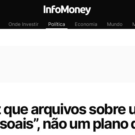
Onde Investir
Política
Economia
Mundo
M
que arquivos sobre 
soais”, não um plano