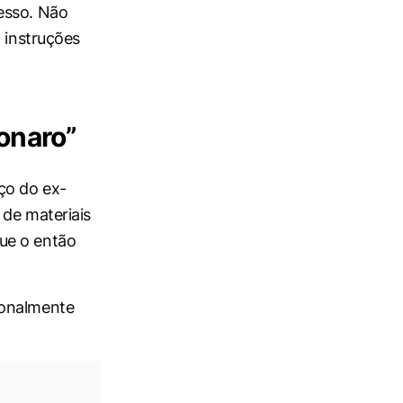
esso. Não
 instruções
sonaro”
ço do ex-
 de materiais
ue o então
ionalmente