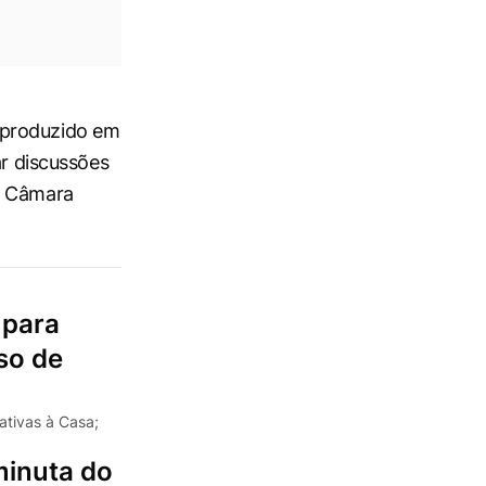
 produzido em
ar discussões
a Câmara
 para
so de
ativas à Casa;
minuta do