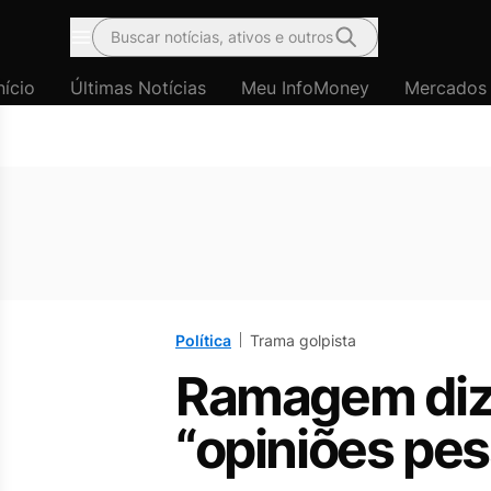
Buscar notícias, ativos e outros
Menu
nício
Últimas Notícias
Meu InfoMoney
Mercados
Política
Trama golpista
Ramagem diz 
“opiniões pes