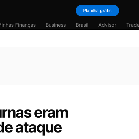
Planilha grátis
inhas Finanças
Business
Brasil
Advisor
Trade
urnas eram
 de ataque