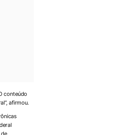
 O conteúdo
al”, afirmou.
rônicas
deral
 de