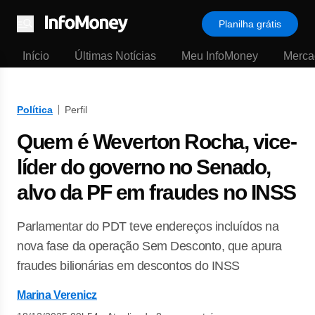
Planilha grátis
Menu
Início
Últimas Notícias
Meu InfoMoney
Merca
Política
Perfil
Quem é Weverton Rocha, vice-
líder do governo no Senado,
alvo da PF em fraudes no INSS
Parlamentar do PDT teve endereços incluídos na
nova fase da operação Sem Desconto, que apura
fraudes bilionárias em descontos do INSS
Marina Verenicz