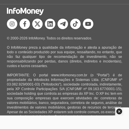
© 2000-2026 InfoMoney. Todos os direitos reservados.
O InfoMoney preza a qualidade da informação e atesta a apuração de
todo o conteúdo produzido por sua equipe, ressaltando, no entanto, que
não faz qualquer tipo de recomendação de investimento, não se
responsabilizando por perdas, danos (diretos, indiretos e incidentais),
custos e lucros cessantes.
IMPORTANTE: O portal www.infomoney.com.br (o "Portal") é de
propriedade da Infostocks Informações e Sistemas Ltda. (CNPJ/MF nº
03.082.929/0001-03) ("Infostocks"), sociedade controlada, indiretamente,
pela XP Controle Participações S/A (CNPJ/MF nº 09.163.677/0001-15),
sociedade holding que controla as empresas do XP Inc. O XP Inc tem em
sua composição empresas que exercem atividades de: corretoras de
valores mobiliários, banco, seguradora, corretora de seguros, análise de
investimentos de valores mobiliários, gestoras de recursos de terceiros.
Apesar de as Sociedades XP estarem sob controle comum, os executivos
responsáveis pela Infostocks são totalmente independentes e as notícias,
matérias e opiniões veiculadas no Portal não são, sob qualquer aspecto,
direcionadas e/ou influenciadas por relatórios de análise produzidos por