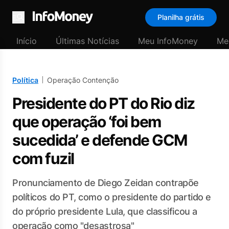
Planilha grátis
Menu
Início
Últimas Notícias
Meu InfoMoney
Me
Política
Operação Contenção
Presidente do PT do Rio diz
que operação ‘foi bem
sucedida’ e defende GCM
com fuzil
Pronunciamento de Diego Zeidan contrapõe
políticos do PT, como o presidente do partido e
do próprio presidente Lula, que classificou a
operação como "desastrosa"