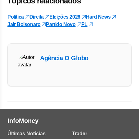
Tópicos relacionados
Política
Direita
Eleições 2026
Hard News
Jair Bolsonaro
Partido Novo
PL
Agência O Globo
InfoMoney
Últimas Notícias
Trader