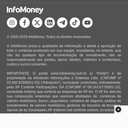
© 2000-2026 InfoMoney. Todos os direitos reservados.
O InfoMoney preza a qualidade da informação e atesta a apuração de
todo o conteúdo produzido por sua equipe, ressaltando, no entanto, que
não faz qualquer tipo de recomendação de investimento, não se
responsabilizando por perdas, danos (diretos, indiretos e incidentais),
custos e lucros cessantes.
IMPORTANTE: O portal www.infomoney.com.br (o "Portal") é de
propriedade da Infostocks Informações e Sistemas Ltda. (CNPJ/MF nº
03.082.929/0001-03) ("Infostocks"), sociedade controlada, indiretamente,
pela XP Controle Participações S/A (CNPJ/MF nº 09.163.677/0001-15),
sociedade holding que controla as empresas do XP Inc. O XP Inc tem em
sua composição empresas que exercem atividades de: corretoras de
valores mobiliários, banco, seguradora, corretora de seguros, análise de
investimentos de valores mobiliários, gestoras de recursos de terceiros.
Apesar de as Sociedades XP estarem sob controle comum, os executivos
responsáveis pela Infostocks são totalmente independentes e as notícias,
matérias e opiniões veiculadas no Portal não são, sob qualquer aspecto,
direcionadas e/ou influenciadas por relatórios de análise produzidos por