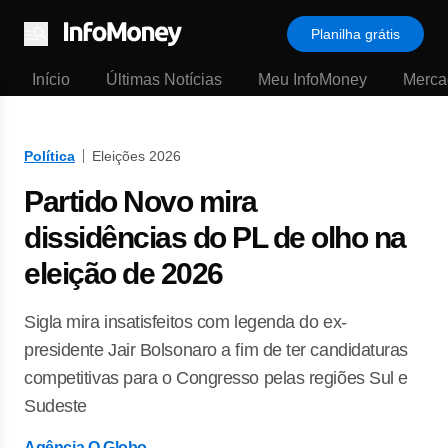
Planilha grátis
Menu
Início
Últimas Notícias
Meu InfoMoney
Merca
Política
Eleições 2026
Partido Novo mira
dissidências do PL de olho na
eleição de 2026
Sigla mira insatisfeitos com legenda do ex-
presidente Jair Bolsonaro a fim de ter candidaturas
competitivas para o Congresso pelas regiões Sul e
Sudeste
Agência O Globo