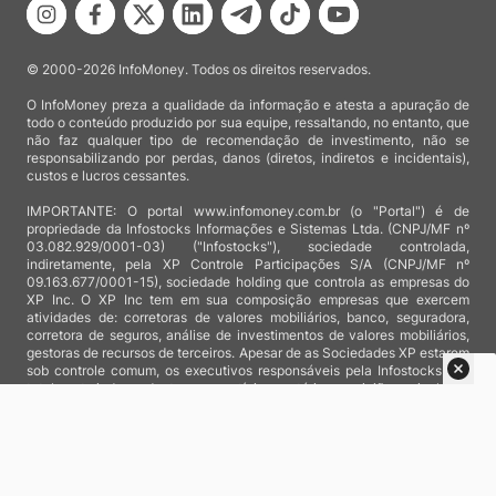
© 2000-2026 InfoMoney. Todos os direitos reservados.
O InfoMoney preza a qualidade da informação e atesta a apuração de
todo o conteúdo produzido por sua equipe, ressaltando, no entanto, que
não faz qualquer tipo de recomendação de investimento, não se
responsabilizando por perdas, danos (diretos, indiretos e incidentais),
custos e lucros cessantes.
IMPORTANTE: O portal www.infomoney.com.br (o "Portal") é de
propriedade da Infostocks Informações e Sistemas Ltda. (CNPJ/MF nº
03.082.929/0001-03) ("Infostocks"), sociedade controlada,
indiretamente, pela XP Controle Participações S/A (CNPJ/MF nº
09.163.677/0001-15), sociedade holding que controla as empresas do
XP Inc. O XP Inc tem em sua composição empresas que exercem
atividades de: corretoras de valores mobiliários, banco, seguradora,
corretora de seguros, análise de investimentos de valores mobiliários,
gestoras de recursos de terceiros. Apesar de as Sociedades XP estarem
sob controle comum, os executivos responsáveis pela Infostocks são
totalmente independentes e as notícias, matérias e opiniões veiculadas
no Portal não são, sob qualquer aspecto, direcionadas e/ou
influenciadas por relatórios de análise produzidos por áreas técnicas
das empresas do XP Inc, nem por decisões comerciais e de negócio de
tais sociedades, sendo produzidos de acordo com o juízo de valor e as
convicções próprias da equipe interna da Infostocks.