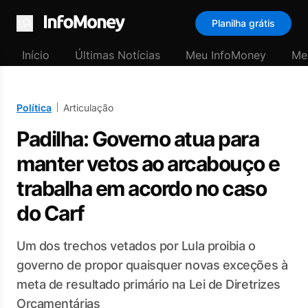
Planilha grátis
Menu
Início
Últimas Notícias
Meu InfoMoney
Me
Política
Articulação
Padilha: Governo atua para
manter vetos ao arcabouço e
trabalha em acordo no caso
do Carf
Um dos trechos vetados por Lula proibia o
governo de propor quaisquer novas exceções à
meta de resultado primário na Lei de Diretrizes
Orçamentárias