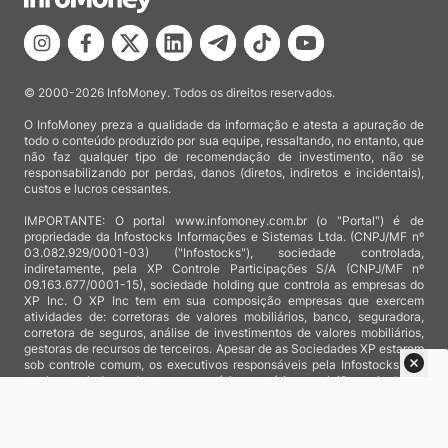
© 2000-2026 InfoMoney. Todos os direitos reservados.
O InfoMoney preza a qualidade da informação e atesta a apuração de
todo o conteúdo produzido por sua equipe, ressaltando, no entanto, que
não faz qualquer tipo de recomendação de investimento, não se
responsabilizando por perdas, danos (diretos, indiretos e incidentais),
custos e lucros cessantes.
IMPORTANTE: O portal www.infomoney.com.br (o "Portal") é de
propriedade da Infostocks Informações e Sistemas Ltda. (CNPJ/MF nº
03.082.929/0001-03) ("Infostocks"), sociedade controlada,
indiretamente, pela XP Controle Participações S/A (CNPJ/MF nº
09.163.677/0001-15), sociedade holding que controla as empresas do
XP Inc. O XP Inc tem em sua composição empresas que exercem
atividades de: corretoras de valores mobiliários, banco, seguradora,
corretora de seguros, análise de investimentos de valores mobiliários,
gestoras de recursos de terceiros. Apesar de as Sociedades XP estarem
sob controle comum, os executivos responsáveis pela Infostocks são
totalmente independentes e as notícias, matérias e opiniões veiculadas
no Portal não são, sob qualquer aspecto, direcionadas e/ou
influenciadas por relatórios de análise produzidos por áreas técnicas
das empresas do XP Inc, nem por decisões comerciais e de negócio de
tais sociedades, sendo produzidos de acordo com o juízo de valor e as