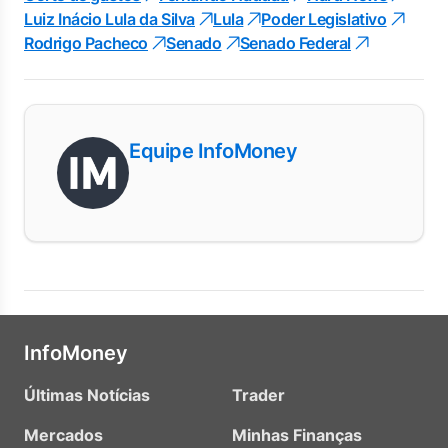
Luiz Inácio Lula da Silva
Lula
Poder Legislativo
Rodrigo Pacheco
Senado
Senado Federal
Equipe InfoMoney
InfoMoney
Últimas Notícias
Trader
Mercados
Minhas Finanças