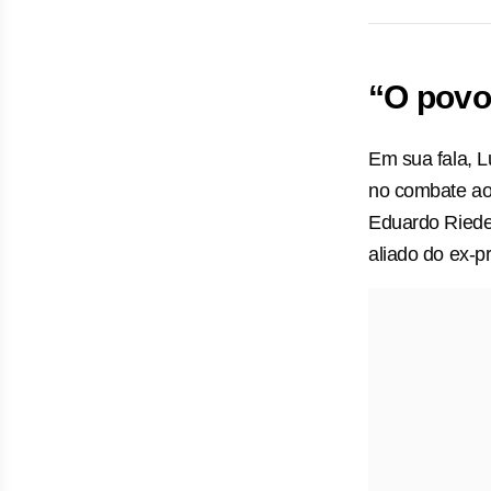
“O povo
Em sua fala, L
no combate ao
Eduardo Riedel
aliado do ex-p