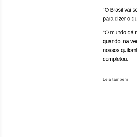
“O Brasil vai 
para dizer o q
“O mundo dá mu
quando, na ver
nossos quilomb
completou.
Leia também