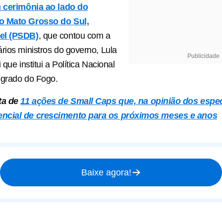
 cerimônia ao lado do
o Mato Grosso do Sul,
el (PSDB)
, que contou com a
rios ministros do governo, Lula
Publicidade
 que institui a Política Nacional
egrado do Fogo.
ta de
11 ações de Small Caps que, na opinião dos espec
ncial de crescimento para os próximos meses e anos
Baixe agora!