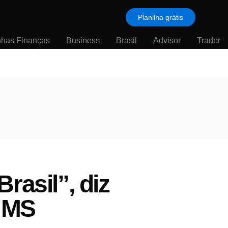
Planilha grátis
nhas Finanças
Business
Brasil
Advisor
Trader
rasil”, diz
 MS