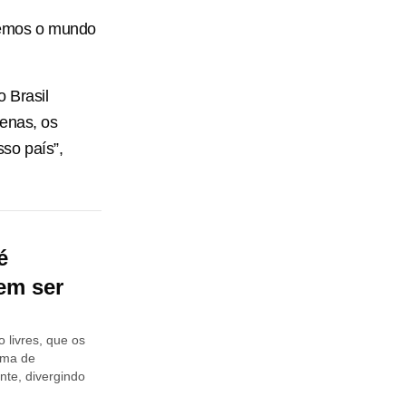
aremos o mundo
 Brasil
genas, os
so país”,
é
em ser
 livres, que os
rma de
nte, divergindo