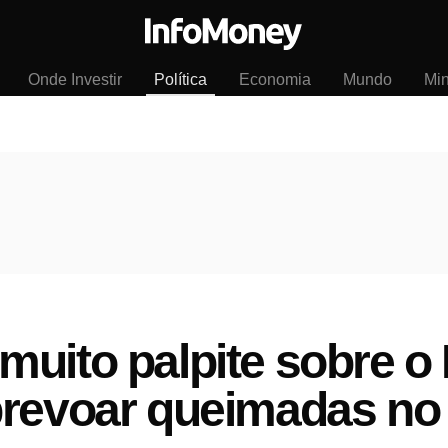
Onde Investir
Política
Economia
Mundo
Mi
uito palpite sobre o B
brevoar queimadas no