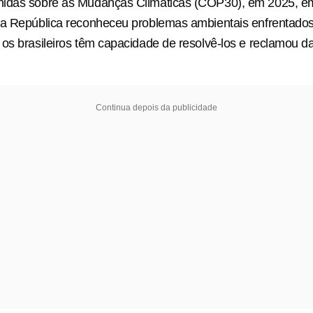
idas sobre as Mudanças Climáticas (COP30), em 2025, e
a República reconheceu problemas ambientais enfrentados 
os brasileiros têm capacidade de resolvê-los e reclamou da
Continua depois da publicidade