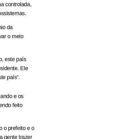
a controlada,
ossistemas.
nio da
var o meio
, este país
sidente. Ele
te país”.
gando e os
endo feito
 o prefeito e o
a gente trazer