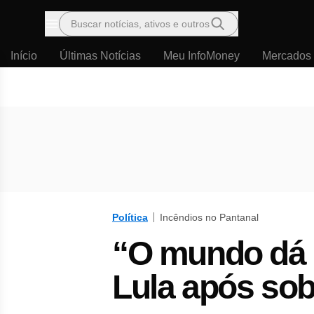
Buscar notícias, ativos e outros
Menu
Início
Últimas Notícias
Meu InfoMoney
Mercados
Política
Incêndios no Pantanal
“O mundo dá m
Lula após so