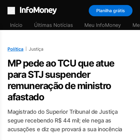
Planilha grátis
Menu
Início
Últimas Notícias
Meu InfoMoney
Me
Política
Justiça
MP pede ao TCU que atue
para STJ suspender
remuneração de ministro
afastado
Magistrado do Superior Tribunal de Justiça
segue recebendo R$ 44 mil; ele nega as
acusações e diz que provará a sua inocência