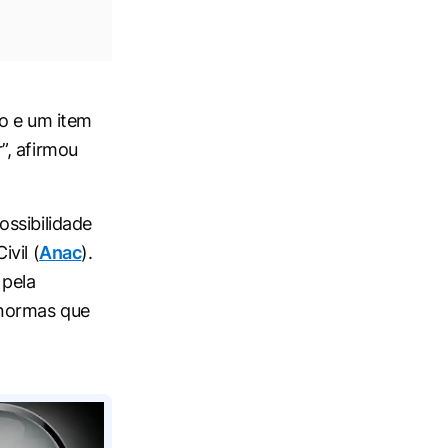
o e um item
”, afirmou
ssibilidade
vil (
Anac
).
 pela
 normas que