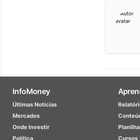
InfoMoney
Apren
Últimas Notícias
Relatór
Mercados
Conteú
Onde Investir
Planilh
Política
Cursos