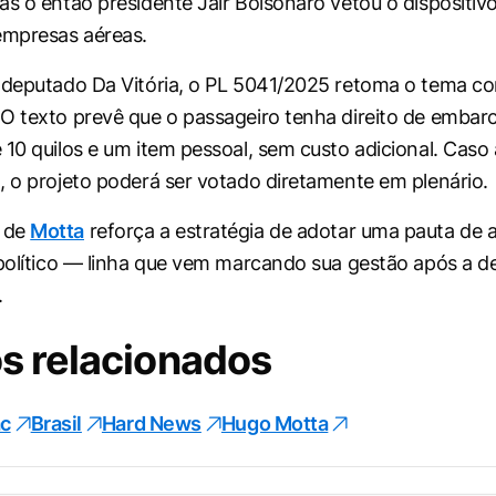
as o então presidente Jair Bolsonaro vetou o dispositi
empresas aéreas.
 deputado Da Vitória, o PL 5041/2025 retoma o tema c
O texto prevê que o passageiro tenha direito de emba
 10 quilos e um item pessoal, sem custo adicional. Caso
, o projeto poderá ser votado diretamente em plenário.
 de
Motta
reforça a estratégia de adotar uma pauta de 
 político — linha que vem marcando sua gestão após a d
.
s relacionados
c
Brasil
Hard News
Hugo Motta