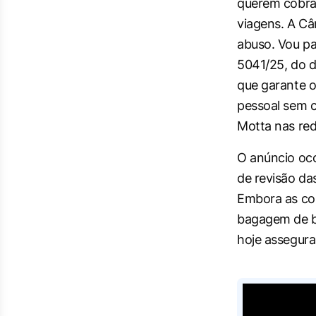
querem cobra
viagens. A Câ
abuso. Vou pa
5041/25, do d
que garante o
pessoal sem c
Motta nas red
O anúncio oco
de revisão da
Embora as com
bagagem de b
hoje assegura