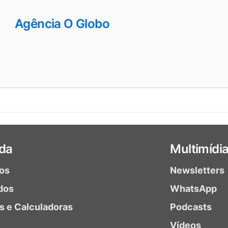
Agência O Globo
da
Multimídi
ios
Newsletters
dos
WhatsApp
as e Calculadoras
Podcasts
Vídeos