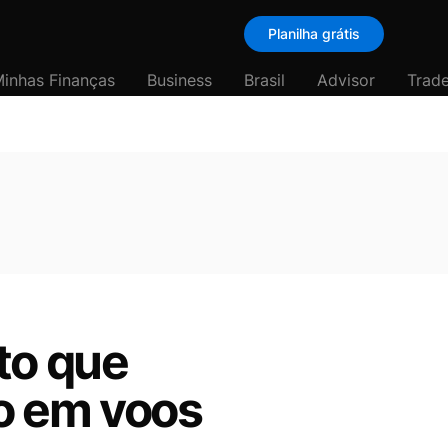
Planilha grátis
inhas Finanças
Business
Brasil
Advisor
Trade
to que
o em voos