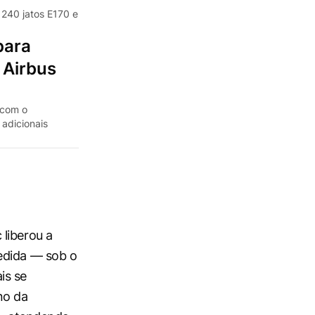
 240 jatos E170 e
para
 Airbus
 com o
adicionais
liberou a
edida — sob o
is se
no da