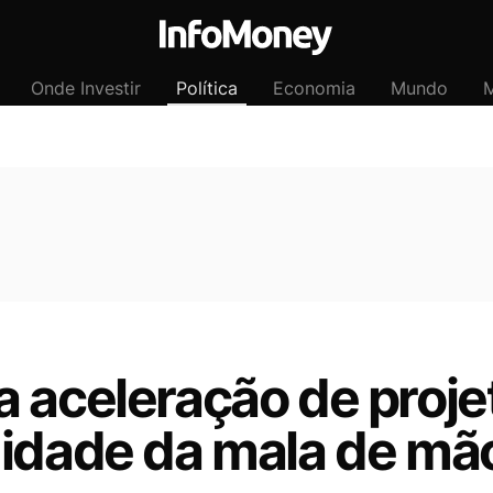
Onde Investir
Política
Economia
Mundo
M
 aceleração de proje
uidade da mala de mã