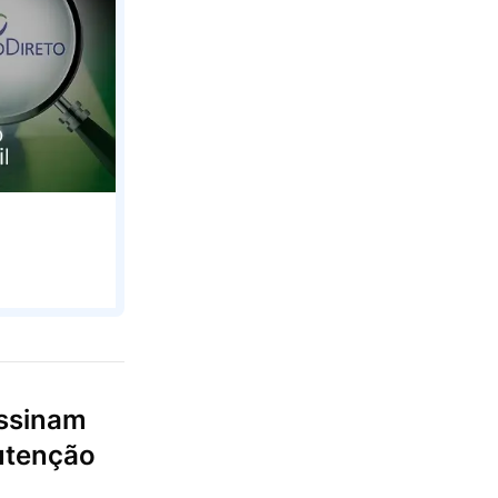
assinam
utenção