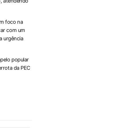
vo, atendendo
om foco na
rcar com um
 a urgência
apelo popular
errota da PEC